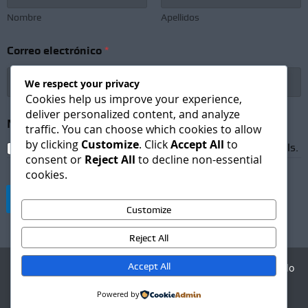
Nombre
Apellidos
C
Correo electrónico
*
o
r
r
We respect your privacy
e
Cookies help us improve your experience,
o
deliver personalized content, and analyze
N
Newsletter Subscription
*
traffic. You can choose which cookies to allow
o
by clicking
Customize
. Click
Accept All
to
m
I agree to receive newsletters and promotional emails.
b
consent or
Reject All
to decline non-essential
r
cookies.
e
C
Suscribirse
o
Customize
r
r
Reject All
e
o
Accept All
Agencia Digital - Desarrollo
web
Powered by