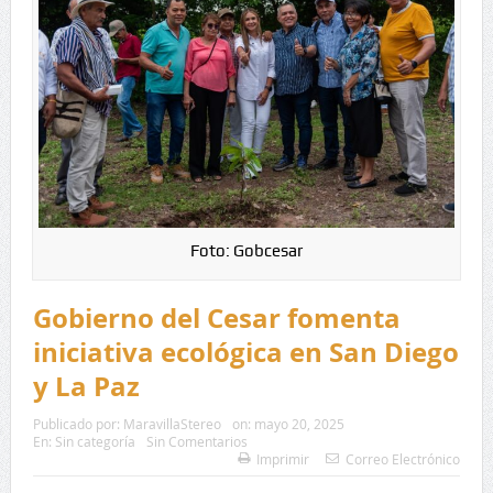
Foto: Gobcesar
Gobierno del Cesar fomenta
iniciativa ecológica en San Diego
y La Paz
Publicado por:
MaravillaStereo
on:
mayo 20, 2025
En:
Sin categoría
Sin Comentarios
Imprimir
Correo Electrónico