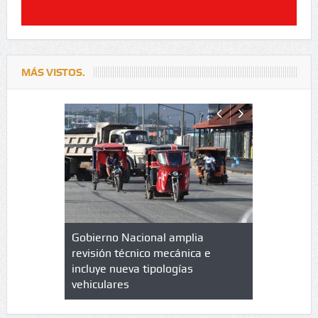
MÁS VISTOS.
lazo de
Gobierno Nacional amplia
Qué es un 
trícula en
revisión técnico mecánica e
cuáles son
 UPC
incluye nueva tipologías
vehiculares