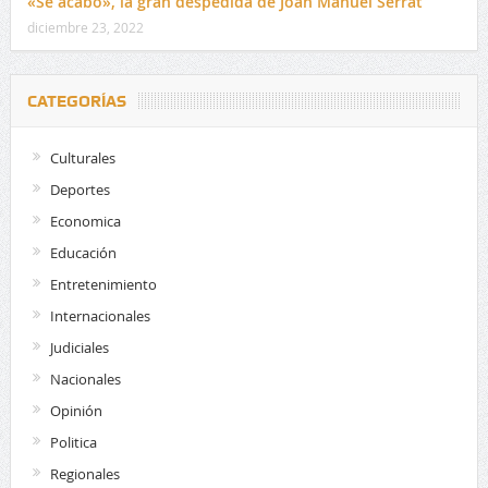
«Se acabó», la gran despedida de Joan Manuel Serrat
diciembre 23, 2022
CATEGORÍAS
Culturales
Deportes
Economica
Educación
Entretenimiento
Internacionales
Judiciales
Nacionales
Opinión
Politica
Regionales