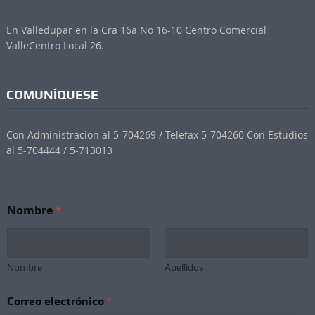
En Valledupar en la Cra 16a No 16-10 Centro Comercial
ValleCentro Local 26.
COMUNÍQUESE
Con Administracion al 5-704269 / Telefax 5-704260 Con Estudios
al 5-704444 / 5-713013
C
Nombre
*
o
r
r
e
o
Nombre
Apellidos
C
o
Correo electrónico
*
r