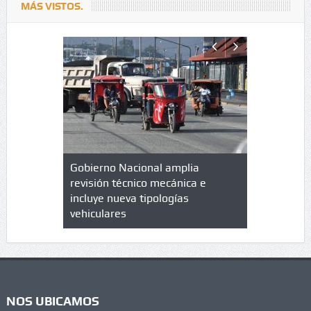
MÁS VISTOS.
lazo de
Gobierno Nacional amplia
Qué es un 
trícula en
revisión técnico mecánica e
cuáles son
 UPC
incluye nueva tipologías
vehiculares
NOS UBICAMOS