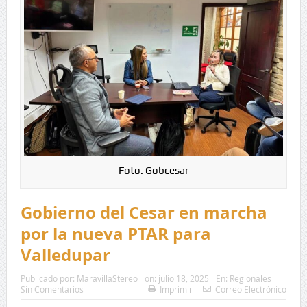
Foto: Gobcesar
Gobierno del Cesar en marcha
por la nueva PTAR para
Valledupar
Publicado por:
MaravillaStereo
on:
julio 18, 2025
En:
Regionales
Sin Comentarios
Imprimir
Correo Electrónico