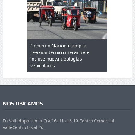
lazo de
Gobierno Nacional amplia
Qué es un 
trícula en
revisión técnico mecánica e
cuáles son
 UPC
incluye nueva tipologías
vehiculares
NOS UBICAMOS
En Valledupar en la Cra 16a No 16-10 Centro Comercial
ValleCentro Local 26.