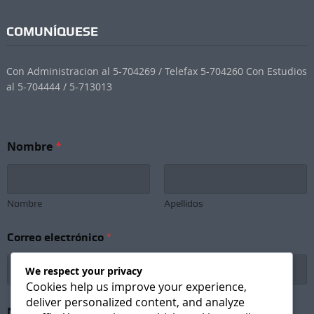
COMUNÍQUESE
Con Administracion al 5-704269 / Telefax 5-704260 Con Estudios
al 5-704444 / 5-713013
Nombre
*
Nombre
Apellidos
Correo electrónico
*
We respect your privacy
Cookies help us improve your experience,
deliver personalized content, and analyze
S
Newsletter Subscription
*