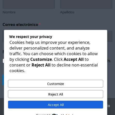
Nombre
Apellidos
*
Correo electrónico
*
C
o
r
We respect your privacy
r
Cookies help us improve your experience,
e
deliver personalized content, and analyze
o
Newsletter Subscription
*
traffic. You can choose which cookies to allow
C
by clicking
Customize
. Click
Accept All
to
o
I agree to receive newsletters and promotional emails.
consent or
Reject All
to decline non-essential
r
r
cookies.
e
o
Suscribirse
Customize
Reject All
Accept All
Agencia Digital - Desarrollo
web