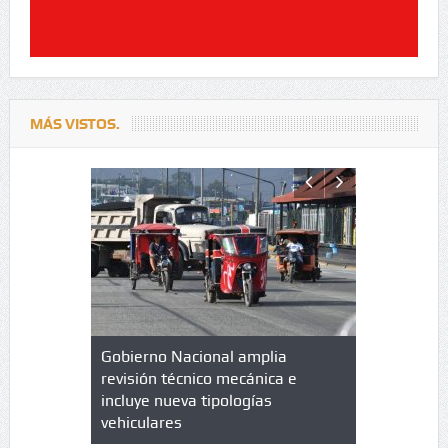
MÁS VISTOS.
lazo de
Gobierno Nacional amplia
Qué es un 
trícula en
revisión técnico mecánica e
cuáles son
 UPC
incluye nueva tipologías
vehiculares