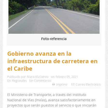
Foto-referencia
Gobierno avanza en la
infraestructura de carretera en
el Caribe
Publicado por:
MaravillaStereo
on:
febrero 05, 2021
En:
Regionales
Sin Comentarios
Imprimir
Correo Electrónico
El Ministerio de Transporte, a través del Instituto
Nacional de Vías (Invías), avanza satisfactoriamente en
proyectos que serán puestos al servicio o que iniciarán