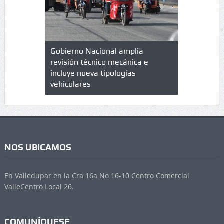
lazo de
Gobierno Nacional amplia
Qué es un 
trícula en
revisión técnico mecánica e
cuáles son
 UPC
incluye nueva tipologías
vehiculares
NOS UBICAMOS
En Valledupar en la Cra 16a No 16-10 Centro Comercial
ValleCentro Local 26.
COMUNÍQUESE