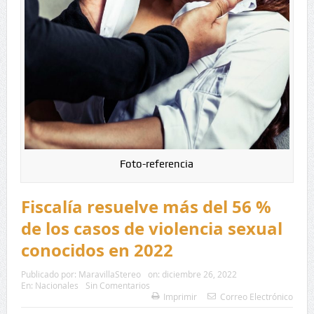
Foto-referencia
Fiscalía resuelve más del 56 %
de los casos de violencia sexual
conocidos en 2022
Publicado por:
MaravillaStereo
on:
diciembre 26, 2022
En:
Nacionales
Sin Comentarios
Imprimir
Correo Electrónico