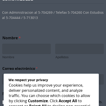
Con Administracion al 5-704269 / Telefax 5-704260 Con Estudios
al 5-704444 / 5-713013
Nombre
*
Nombre
Apellidos
N
Correo electrónico
*
e
w
s
We respect your privacy
l
Cookies help us improve your experience,
e
deliver personalized content, and analyze
t
Newsletter Subscription
*
traffic. You can choose which cookies to allow
t
by clicking
Customize
. Click
Accept All
to
e
I agree to receive newsletters and promotional emails.
r
consent or
Reject All
to decline non-essential