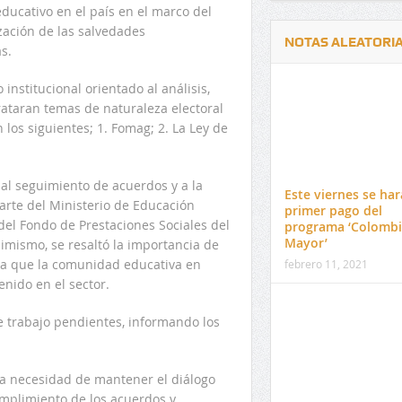
ducativo en el país en el marco del
zación de las salvedades
NOTAS ALEATORI
s.
institucional orientado al análisis,
rataran temas de naturaleza electoral
 los siguientes; 1. Fomag; 2. La Ley de
Delwin Jiménez, nuevo Contralor
El 17 de enero vence pl
al seguimiento de acuerdos y a la
Departamental del Cesar
venta de pines para ma
Este viernes se har
parte del Ministerio de Educación
preuniversitario de la 
primer pago del
del Fondo de Prestaciones Sociales del
programa ‘Colombi
Mayor’
imismo, se resaltó la importancia de
ta que la comunidad educativa en
febrero 11, 2021
nido en el sector.
e trabajo pendientes, informando los
 la necesidad de mantener el diálogo
plimiento de los acuerdos y