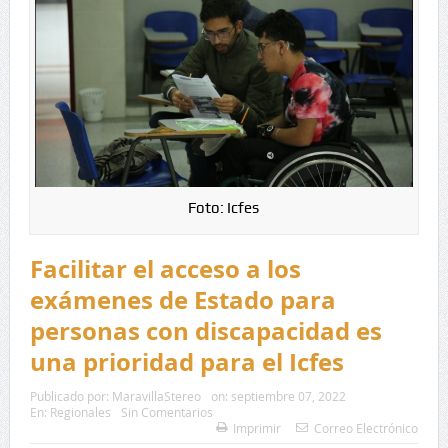
Foto: Icfes
Facilitar el acceso a los
exámenes de Estado para
personas con discapacidad es
una prioridad para el Icfes
Publicado por:
MaravillaStereo
on:
septiembre 07, 2022
En:
Regionales
Sin Comentarios
Imprimir
Correo Electrónico