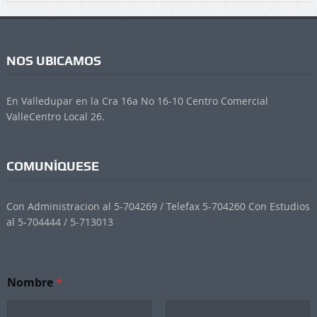
NOS UBICAMOS
En Valledupar en la Cra 16a No 16-10 Centro Comercial
ValleCentro Local 26.
COMUNÍQUESE
Con Administracion al 5-704269 / Telefax 5-704260 Con Estudios
al 5-704444 / 5-713013
N
Nombre
*
e
w
s