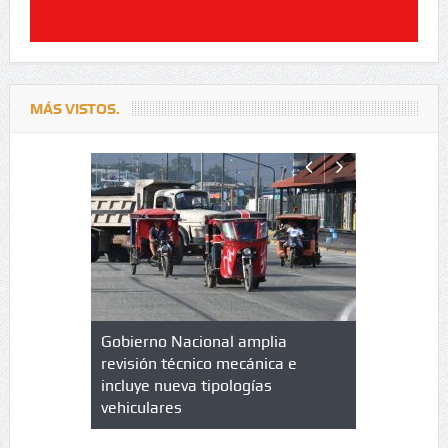
MÁS VISTOS.
lazo de
Gobierno Nacional amplia
Qué es un 
trícula en
revisión técnico mecánica e
cuáles son
 UPC
incluye nueva tipologías
vehiculares