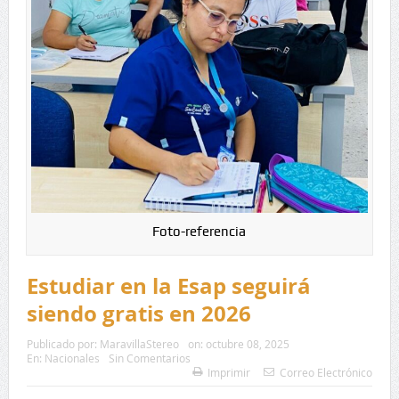
Foto-referencia
Estudiar en la Esap seguirá
siendo gratis en 2026
Publicado por:
MaravillaStereo
on:
octubre 08, 2025
En:
Nacionales
Sin Comentarios
Imprimir
Correo Electrónico