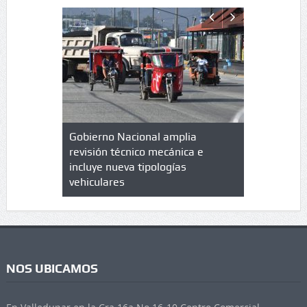
lazo de
Gobierno Nacional amplia
Qué es un 
trícula en
revisión técnico mecánica e
cuáles son
 UPC
incluye nueva tipologías
vehiculares
NOS UBICAMOS