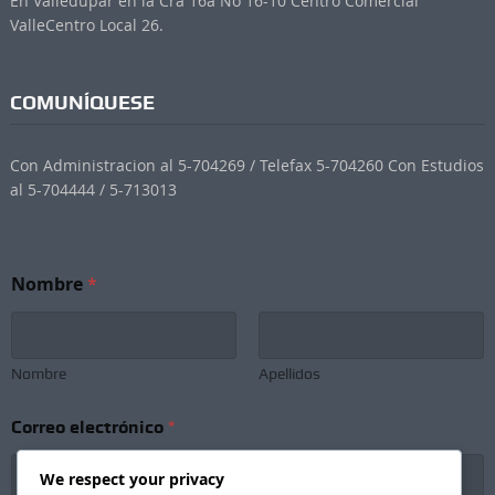
En Valledupar en la Cra 16a No 16-10 Centro Comercial
ValleCentro Local 26.
COMUNÍQUESE
Con Administracion al 5-704269 / Telefax 5-704260 Con Estudios
al 5-704444 / 5-713013
Nombre
*
Nombre
Apellidos
S
Correo electrónico
*
u
b
s
We respect your privacy
c