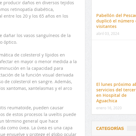
 producir daños en diversos tejidos
amos retinopatía diabética,
Pabellón del Pesca
 entre los 20 y los 65 años en los
duplicó el número 
visitantes
abril 03, 2024
e dañar los vasos sanguíneos de la
o óptico.
mática de colesterol y lípidos en
 afectar en mayor o menor medida a la
isminución en la capacidad para
tación de la función visual derivada
eso de colesterol en sangre. Además,
El lunes próximo a
os xantomas, xantelasmas y el arco
servicios del tercer
en Hospital de
Aguachica
itis reumatoide, pueden causar
enero 16, 2020
hos de estos procesos la uveítis puede
 un término general que hace
ocida como úvea. La úvea es una capa
CATEGORÍAS
que envuelve y protege el globo ocular