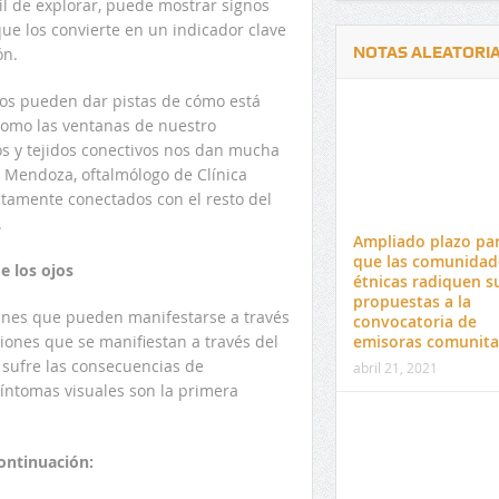
cil de explorar, puede mostrar signos
que los convierte en un indicador clave
NOTAS ALEATORI
ón.
nos pueden dar pistas de cómo está
 como las ventanas de nuestro
s y tejidos conectivos nos dan mucha
s Mendoza, oftalmólogo de Clínica
ectamente conectados con el resto del
Delwin Jiménez, nuevo Contralor
El 17 de enero vence pl
.
Departamental del Cesar
venta de pines para ma
Ampliado plazo pa
preuniversitario de la 
que las comunidad
 los ojos
étnicas radiquen s
propuestas a la
nes que pueden manifestarse a través
convocatoria de
iones que se manifiestan a través del
emisoras comunita
o sufre las consecuencias de
abril 21, 2021
íntomas visuales son la primera
continuación: