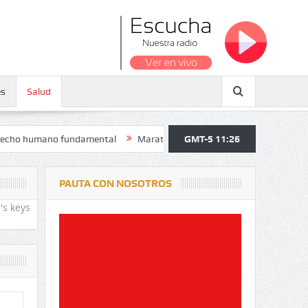
es
Salud
o fundamental
Maratón atendió a más de 38.000 jóvenes y personas m
GMT-5 11:26
PAUTA CON NOSOTROS
's keys