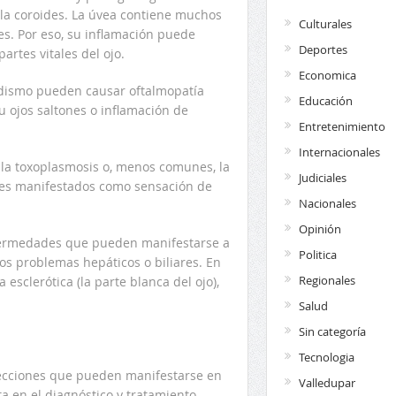
 y la coroides. La úvea contiene muchos
Culturales
es. Por eso, su inflamación puede
Deportes
partes vitales del ojo.
Economica
oidismo pueden causar oftalmopatía
Educación
u ojos saltones o inflamación de
Entretenimiento
Internacionales
 la toxoplasmosis o, menos comunes, la
Judiciales
ares manifestados como sensación de
Nacionales
Opinión
fermedades que pueden manifestarse a
Politica
os problemas hepáticos o biliares. En
Regionales
a esclerótica (la parte blanca del ojo),
Salud
Sin categoría
Tecnologia
fecciones que pueden manifestarse en
Valledupar
ta en el diagnóstico y tratamiento