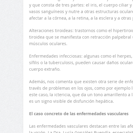
y que consta de tres partes: el iris, el cuerpo ciliar
vasos sanguíneos y nutre a otras estructuras ocular
afectar a la córnea, a la retina, a la esclera y a otras 
Alteraciones tiroideas: trastornos como el hipertir
tiroidea que se manifiesta con retracción palpebral 
músculos oculares.
Enfermedades infecciosas: algunas como el herpes,
sífilis o la tuberculosis, pueden causar daños ocul
cuerpo extraño.
Además, nos comenta que existen otra serie de en
través de problemas en los ojos, como por ejemplo l
este caso, la ictericia, que da un tono amarillento a l
es un signo visible de disfunción hepática.
El caso concreto de las enfermedades vasculares
Las enfermedades vasculares destacan entre las a
la visión. La Dra. Lucía González Buendía, especialis