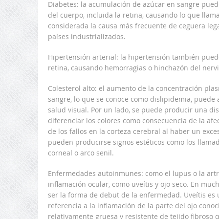
Diabetes: la acumulación de azúcar en sangre puede
del cuerpo, incluida la retina, causando lo que llam
considerada la causa más frecuente de ceguera legal
países industrializados.
Hipertensión arterial: la hipertensión también pued
retina, causando hemorragias o hinchazón del nervi
Colesterol alto: el aumento de la concentración plas
sangre, lo que se conoce como dislipidemia, puede
salud visual. Por un lado, se puede producir una d
diferenciar los colores como consecuencia de la afec
de los fallos en la corteza cerebral al haber un exc
pueden producirse signos estéticos como los llamad
corneal o arco senil.
Enfermedades autoinmunes: como el lupus o la artr
inflamación ocular, como uveítis y ojo seco. En muc
ser la forma de debut de la enfermedad. Uveítis es
referencia a la inflamación de la parte del ojo con
relativamente gruesa y resistente de tejido fibroso 