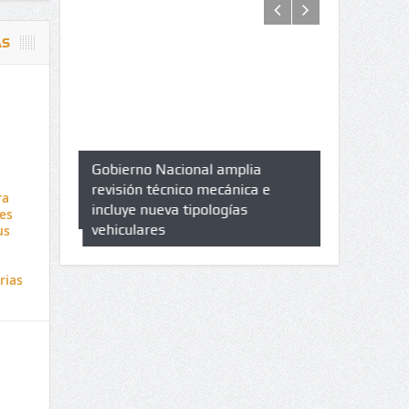
AS
azo de
Gobierno Nacional amplia
Qué es un 
trícula en
revisión técnico mecánica e
cuáles son 
ra
UPC
incluye nueva tipologías
es
vehiculares
us
rias