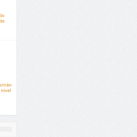
do
de
brirán
 nivel