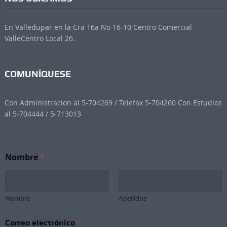
En Valledupar en la Cra 16a No 16-10 Centro Comercial
ValleCentro Local 26.
COMUNÍQUESE
Con Administracion al 5-704269 / Telefax 5-704260 Con Estudios
al 5-704444 / 5-713013
*
Nombre
*
e
l
e
c
t
Nombre
Apellidos
r
ó
Correo electrónico
*
n