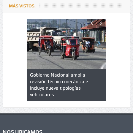
MÁS VISTOS.
lazo de
Gobierno Nacional amplia
Qué es un 
trícula en
revisión técnico mecánica e
cuáles son
 UPC
incluye nueva tipologías
vehiculares
NOS UBICAMOS