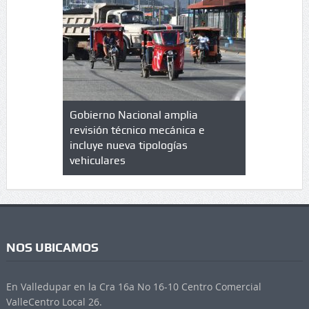
lazo de
Gobierno Nacional amplia
Qué es un 
trícula en
revisión técnico mecánica e
cuáles son
 UPC
incluye nueva tipologías
vehiculares
NOS UBICAMOS
En Valledupar en la Cra 16a No 16-10 Centro Comercial
ValleCentro Local 26.