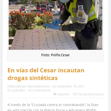
Foto: Polfa Cesar
En vías del Cesar incautan
drogas sintéticas
Publicado por:
MaravillaStereo
on:
noviembre 18, 2021
En:
Judiciales
Sin Comentarios
Imprimir
Correo Electrónico
A través de la “Cruzada contra el contrabando”, la Dian
en articulación con la Policía Fiscal y Aduanera (Polfa),