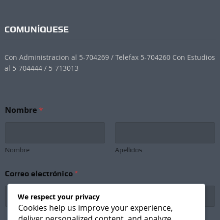
COMUNÍQUESE
Con Administracion al 5-704269 / Telefax 5-704260 Con Estudios
al 5-704444 / 5-713013
e
Nombre
*
l
e
c
t
r
Nombre
Apellidos
ó
n
Correo electrónico
*
i
c
o
We respect your privacy
e
Cookies help us improve your experience,
l
deliver personalized content, and analyze