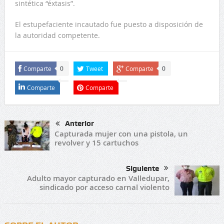
sintética “éxtasis”.
El estupefaciente incautado fue puesto a disposición de
la autoridad competente.
Comparte
Tweet
Comparte
0
0
Comparte
Comparte
Anterior
Capturada mujer con una pistola, un
revolver y 15 cartuchos
Siguiente
Adulto mayor capturado en Valledupar,
sindicado por acceso carnal violento