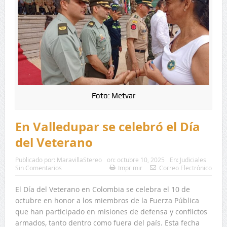
Foto: Metvar
En Valledupar se celebró el Día
del Veterano
Publicado por:
MaravillaStereo
on:
octubre 10, 2025
En:
Judiciales
Sin Comentarios
Imprimir
Correo Electrónico
El Día del Veterano en Colombia se celebra el 10 de
octubre en honor a los miembros de la Fuerza Pública
que han participado en misiones de defensa y conflictos
armados, tanto dentro como fuera del país. Esta fecha