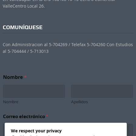
ValleCentro Local 26.
COMUNÍQUESE
Con Administracion al 5-704269 / Telefax 5-704260 Con Estudios
al 5-704444 / 5-713013
C
Nombre
*
o
r
r
e
o
Nombre
Apellidos
C
o
Correo electrónico
*
r
r
e
We respect your privacy