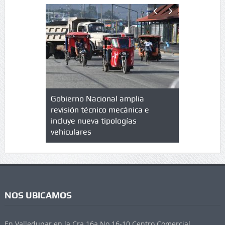
lazo de
Gobierno Nacional amplia
Qué es un 
trícula en
revisión técnico mecánica e
cuáles son
 UPC
incluye nueva tipologías
vehiculares
NOS UBICAMOS
En Valledupar en la Cra 16a No 16-10 Centro Comercial