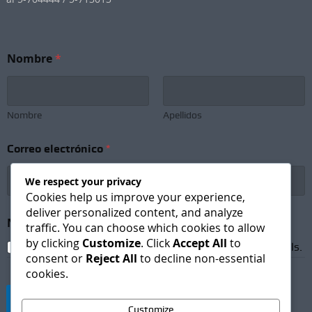
C
Nombre
*
o
r
r
e
o
Nombre
Apellidos
e
l
Correo electrónico
*
e
c
t
We respect your privacy
r
Cookies help us improve your experience,
ó
deliver personalized content, and analyze
n
Newsletter Subscription
*
traffic. You can choose which cookies to allow
i
by clicking
Customize
. Click
Accept All
to
c
I agree to receive newsletters and promotional emails.
consent or
Reject All
to decline non-essential
o
cookies.
N
e
Suscribirse
w
Customize