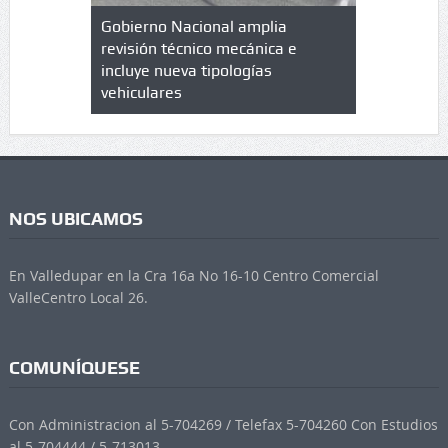
lazo de
Gobierno Nacional amplia
Qué es un 
trícula en
revisión técnico mecánica e
cuáles son
 UPC
incluye nueva tipologías
vehiculares
NOS UBICAMOS
En Valledupar en la Cra 16a No 16-10 Centro Comercial
ValleCentro Local 26.
COMUNÍQUESE
Con Administracion al 5-704269 / Telefax 5-704260 Con Estudios
al 5-704444 / 5-713013