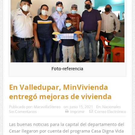
Foto-referencia
En Valledupar, MinVivienda
entregó mejoras de vivienda
Publicado por:
MaravillaStereo
on:
junio 15, 2021
En:
Nacionales
Sin Comentarios
Imprimir
Correo Electrónico
Las buenas noticias para la capital del departamento del
Cesar llegaron por cuenta del programa Casa Digna Vida