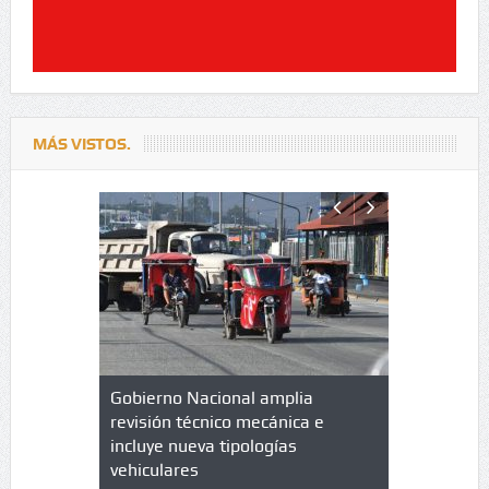
MÁS VISTOS.
lazo de
Gobierno Nacional amplia
Qué es un 
trícula en
revisión técnico mecánica e
cuáles son
 UPC
incluye nueva tipologías
vehiculares