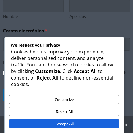
b
s
c
Nombre
Apellidos
r
i
Correo electrónico
*
p
t
i
We respect your privacy
o
Cookies help us improve your experience,
n
deliver personalized content, and analyze
e
Newsletter Subscription
*
traffic. You can choose which cookies to allow
l
by clicking
Customize
. Click
Accept All
to
e
I agree to receive newsletters and promotional emails.
consent or
Reject All
to decline non-essential
c
cookies.
t
r
Suscribirse
ó
Customize
n
i
Reject All
c
o
Accept All
Agencia Digital - Desarrollo
web