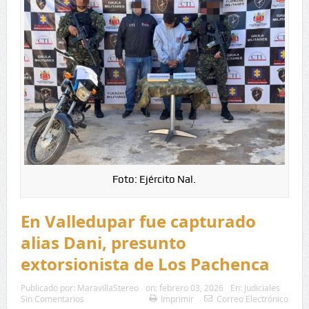
Foto: Ejército Nal.
En Valledupar fue capturado
alias Dani, presunto
extorsionista de Los Pachenca
Publicado por:
MaravillaStereo
on:
febrero 03, 2026
En:
Judiciales
Sin Comentarios
Imprimir
Correo Electrónico