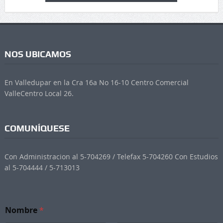
NOS UBICAMOS
En Valledupar en la Cra 16a No 16-10 Centro Comercial
ValleCentro Local 26.
COMUNÍQUESE
Con Administracion al 5-704269 / Telefax 5-704260 Con Estudios
al 5-704444 / 5-713013
*
Nombre
*
S
u