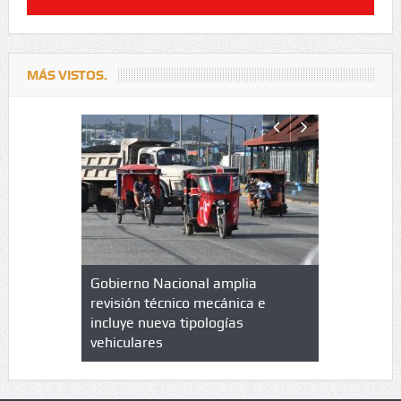
MÁS VISTOS.
lazo de
Gobierno Nacional amplia
Qué es un 
trícula en
revisión técnico mecánica e
cuáles son
 UPC
incluye nueva tipologías
vehiculares