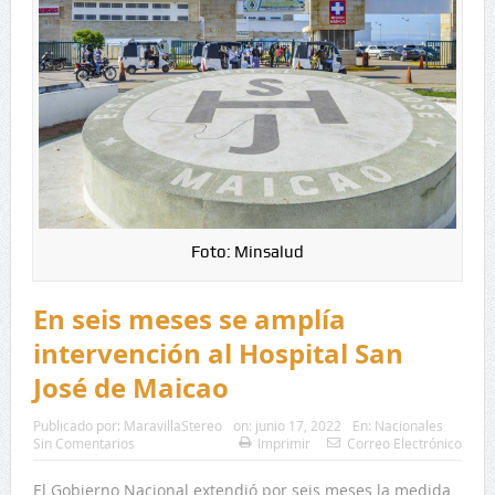
Foto: Minsalud
En seis meses se amplía
intervención al Hospital San
José de Maicao
Publicado por:
MaravillaStereo
on:
junio 17, 2022
En:
Nacionales
Sin Comentarios
Imprimir
Correo Electrónico
El Gobierno Nacional extendió por seis meses la medida