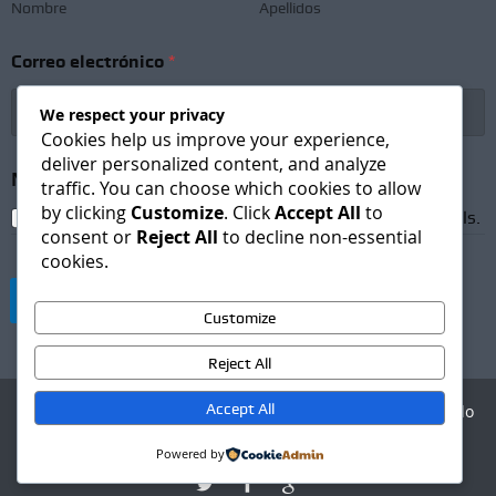
r
Nombre
Apellidos
ó
n
Correo electrónico
*
i
c
o
We respect your privacy
*
Cookies help us improve your experience,
N
deliver personalized content, and analyze
o
Newsletter Subscription
*
traffic. You can choose which cookies to allow
m
by clicking
Customize
. Click
Accept All
to
b
I agree to receive newsletters and promotional emails.
consent or
Reject All
to decline non-essential
r
cookies.
e
Suscribirse
Customize
Reject All
Accept All
Agencia Digital - Desarrollo
web
Powered by