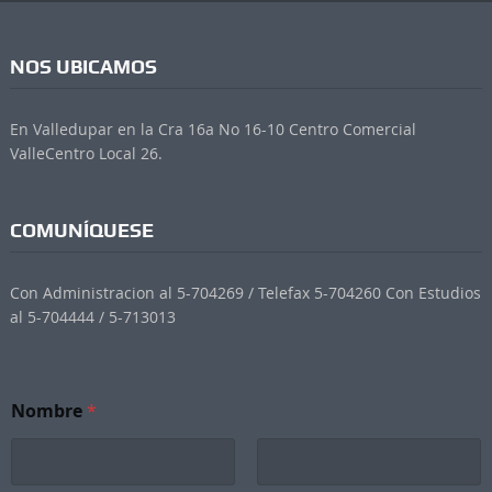
NOS UBICAMOS
En Valledupar en la Cra 16a No 16-10 Centro Comercial
ValleCentro Local 26.
COMUNÍQUESE
Con Administracion al 5-704269 / Telefax 5-704260 Con Estudios
al 5-704444 / 5-713013
e
Nombre
*
l
e
c
t