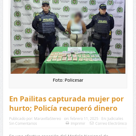
Foto: Policesar
En Pailitas capturada mujer por
hurto; Policía recuperó dinero
Publicado por:
MaravillaStereo
on:
febrero 11, 2025
En:
Judiciales
Sin Comentarios
Imprimir
Correo Electrónico