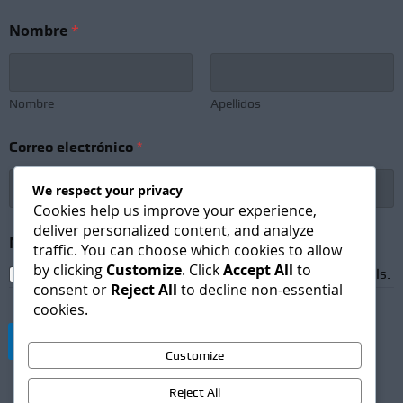
Nombre
*
Nombre
Apellidos
Correo electrónico
*
We respect your privacy
Cookies help us improve your experience,
deliver personalized content, and analyze
N
Newsletter Subscription
*
e
traffic. You can choose which cookies to allow
w
by clicking
Customize
. Click
Accept All
to
I agree to receive newsletters and promotional emails.
s
consent or
Reject All
to decline non-essential
l
cookies.
e
t
Suscribirse
t
Customize
e
r
Reject All
N