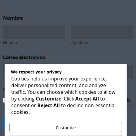
Nombre
*
Nombre
Apellidos
Correo electrónico
*
We respect your privacy
Cookies help us improve your experience,
deliver personalized content, and analyze
*
Newsletter Subscription
*
*
traffic. You can choose which cookies to allow
*
by clicking
Customize
. Click
Accept All
to
I agree to receive newsletters and promotional emails.
consent or
Reject All
to decline non-essential
cookies.
Suscribirse
Customize