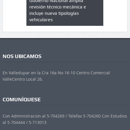
lazo de
Gobierno Nacional amplia
Qué es un 
trícula en
revisión técnico mecánica e
cuáles son
 UPC
incluye nueva tipologías
vehiculares
NOS UBICAMOS
En Valledupar en la Cra 16a No 16-10 Centro Comercial
ValleCentro Local 26.
COMUNÍQUESE
Con Administracion al 5-704269 / Telefax 5-704260 Con Estudios
al 5-704444 / 5-713013