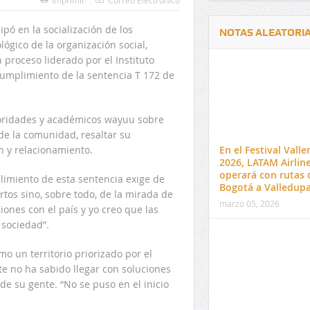
Imprimir
Correo Electrónico
ipó en la socialización de los
NOTAS ALEATORI
ógico de la organización social,
 proceso liderado por el Instituto
cumplimiento de la sentencia T 172 de
toridades y académicos wayuu sobre
Delwin Jiménez, nuevo Contralor
El 17 de enero vence pl
de la comunidad, resaltar su
Departamental del Cesar
venta de pines para ma
n y relacionamiento.
En el Festival Vall
preuniversitario de la 
2026, LATAM Airlin
operará con rutas 
plimiento de esta sentencia exige de
Bogotá a Valledup
tos sino, sobre todo, de la mirada de
marzo 05, 2026
ones con el país y yo creo que las
sociedad”.
mo un territorio priorizado por el
e no ha sabido llegar con soluciones
de su gente. “No se puso en el inicio