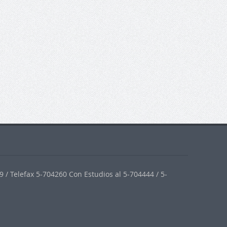
 / Telefax 5-704260 Con Estudios al 5-704444 / 5-