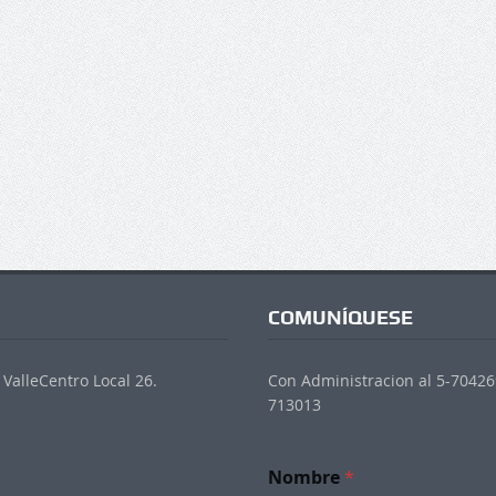
COMUNÍQUESE
ValleCentro Local 26.
Con Administracion al 5-704269
713013
Nombre
*