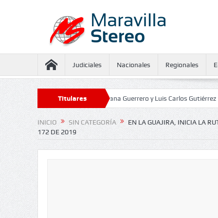
Judiciales
Nacionales
Regionales
E
 aseguramiento contra Juliana Guerrero y Luis Carlos Gutiérrez
Titulares
Defen
INICIO
SIN CATEGORÍA
EN LA GUAJIRA, INICIA LA 
172 DE 2019