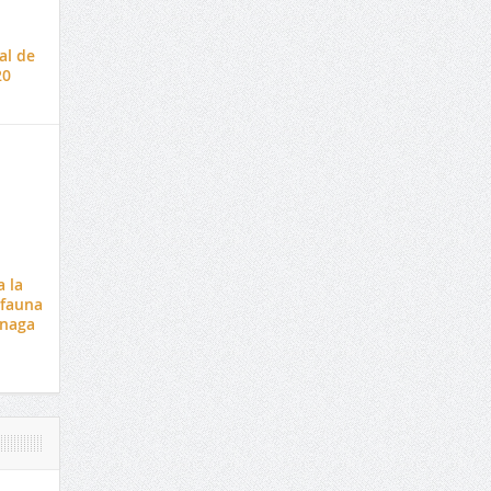
al de
20
 la
 fauna
énaga