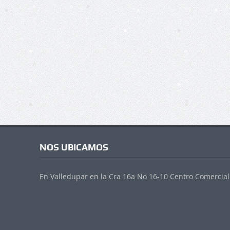
NOS UBICAMOS
En Valledupar en la Cra 16a No 16-10 Centro Comercial 