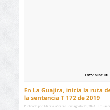
Foto: Mincultu
En La Guajira, inicia la ruta
la sentencia T 172 de 2019
Publicado por:
MaravillaStereo
on:
agosto 21, 2024
En:
Sin c