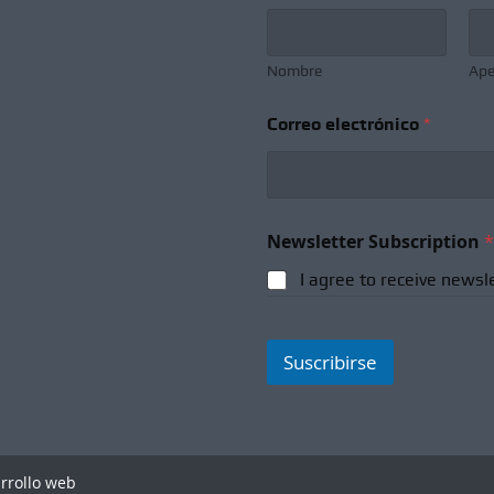
Nombre
Ape
Correo electrónico
*
N
Newsletter Subscription
*
o
m
I agree to receive newsl
b
r
e
N
Suscribirse
e
w
s
l
e
t
arrollo web