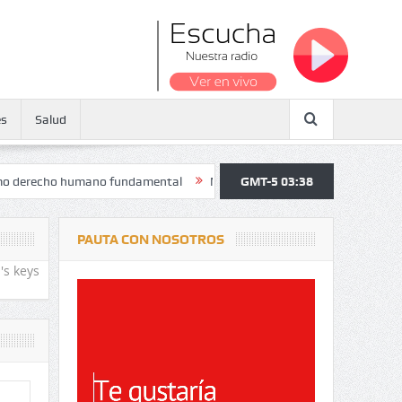
es
Salud
ho humano fundamental
Maratón atendió a más de 38.000 jóvenes y p
GMT-5 03:38
PAUTA CON NOSOTROS
's keys