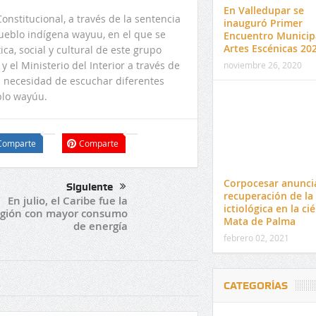
En Valledupar se
onstitucional, a través de la sentencia
inauguró Primer
pueblo indígena wayuu, en el que se
Encuentro Municip
Artes Escénicas 20
ca, social y cultural de este grupo
y el Ministerio del Interior a través de
noviembre 26, 2020
a necesidad de escuchar diferentes
blo wayúu.
Comparte
Comparte
Corpocesar anuncia
Siguiente
recuperación de la
En julio, el Caribe fue la
ictiológica en la ci
egión con mayor consumo
Mata de Palma
de energía
febrero 02, 2021
CATEGORÍAS