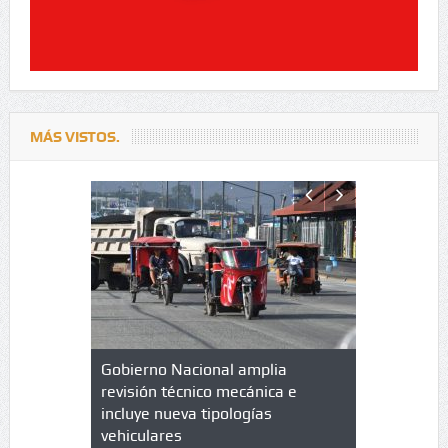
MÁS VISTOS.
lazo de
Gobierno Nacional amplia
Qué es un 
trícula en
revisión técnico mecánica e
cuáles son
 UPC
incluye nueva tipologías
vehiculares