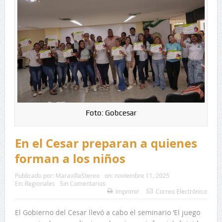
Foto: Gobcesar
En el Cesar preparan a quienes
forman a los niños
Publicado por:
MaravillaStereo
on:
noviembre 11, 2025
En:
Regionales
Sin Comentarios
Imprimir
Correo Electrónico
El Gobierno del Cesar llevó a cabo el seminario ‘El juego