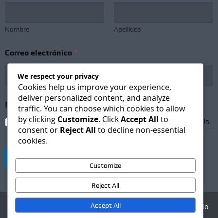
Nombre
Apellidos
Correo electrónico
*
We respect your privacy
Cookies help us improve your experience,
deliver personalized content, and analyze
N
Newsletter Subscription
*
o
traffic. You can choose which cookies to allow
m
by clicking
Customize
. Click
Accept All
to
I agree to receive newsletters and promotional emails.
b
consent or
Reject All
to decline non-essential
r
cookies.
e
S
Suscribirse
u
Customize
b
s
Reject All
c
r
Accept All
Agencia Digital - Desarrollo
i
web
p