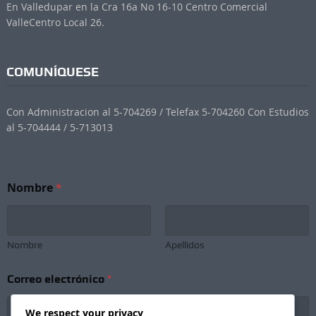
En Valledupar en la Cra 16a No 16-10 Centro Comercial
ValleCentro Local 26.
COMUNÍQUESE
Con Administracion al 5-704269 / Telefax 5-704260 Con Estudios
al 5-704444 / 5-713013
Nombre
*
Nombre
Apellidos
*
Correo electrónico
*
C
o
r
We respect your privacy