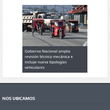
lazo de
Gobierno Nacional amplia
Qué es un 
trícula en
revisión técnico mecánica e
cuáles son
 UPC
incluye nueva tipologías
vehiculares
NOS UBICAMOS