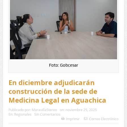
Foto: Gobcesar
En diciembre adjudicarán
construcción de la sede de
Medicina Legal en Aguachica
Publicado por:
MaravillaStereo
on:
noviembre 25, 2025
En:
Regionales
Sin Comentarios
Imprimir
Correo Electrónico