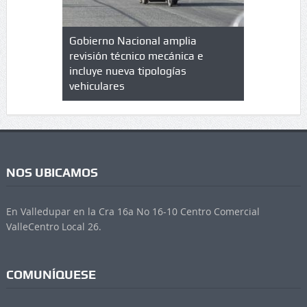
lazo de
Gobierno Nacional amplia
Qué es un 
trícula en
revisión técnico mecánica e
cuáles son
 UPC
incluye nueva tipologías
vehiculares
NOS UBICAMOS
En Valledupar en la Cra 16a No 16-10 Centro Comercial
ValleCentro Local 26.
COMUNÍQUESE