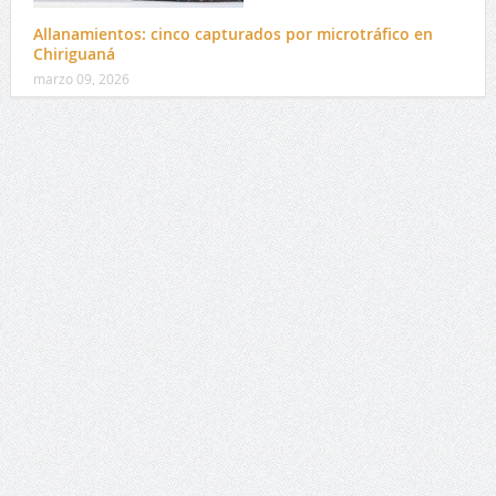
Allanamientos: cinco capturados por microtráfico en
Chiriguaná
marzo 09, 2026