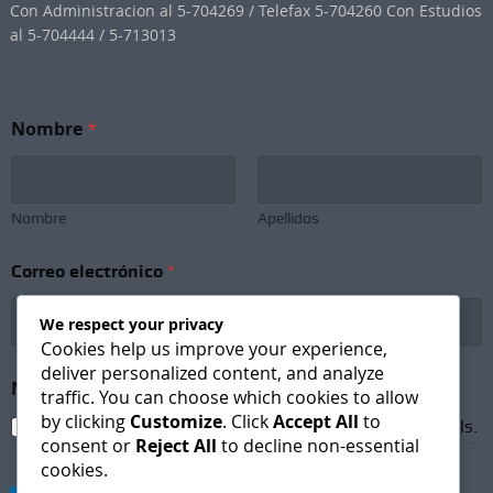
Con Administracion al 5-704269 / Telefax 5-704260 Con Estudios
al 5-704444 / 5-713013
Nombre
*
Nombre
Apellidos
N
Correo electrónico
*
e
w
s
We respect your privacy
l
Cookies help us improve your experience,
e
deliver personalized content, and analyze
t
Newsletter Subscription
*
traffic. You can choose which cookies to allow
t
by clicking
Customize
. Click
Accept All
to
e
I agree to receive newsletters and promotional emails.
r
consent or
Reject All
to decline non-essential
e
cookies.
l