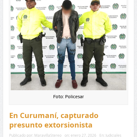
Foto: Policesar
En Curumaní, capturado
presunto extorsionista
Publicado por:
MaravillaStereo
on:
enero 27, 2026
En:
Judiciales