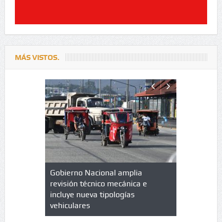
MÁS VISTOS.
lazo de
Gobierno Nacional amplia
Qué es un 
trícula en
revisión técnico mecánica e
cuáles son
 UPC
incluye nueva tipologías
vehiculares