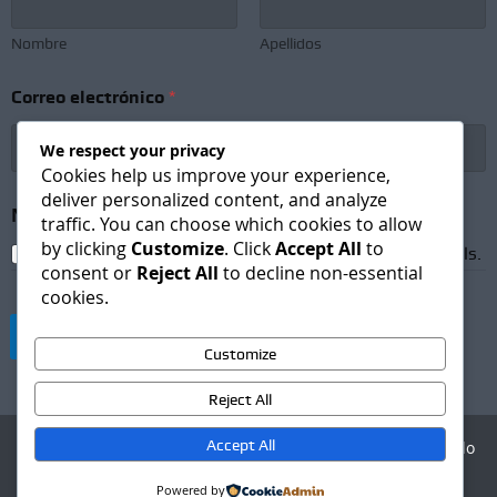
Nombre
Apellidos
Correo electrónico
*
We respect your privacy
Cookies help us improve your experience,
deliver personalized content, and analyze
C
Newsletter Subscription
*
o
traffic. You can choose which cookies to allow
r
by clicking
Customize
. Click
Accept All
to
I agree to receive newsletters and promotional emails.
r
consent or
Reject All
to decline non-essential
e
cookies.
o
C
Suscribirse
o
Customize
r
r
Reject All
e
o
Accept All
Agencia Digital - Desarrollo
*
web
Powered by