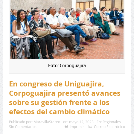
Foto: Corpoguajira
En congreso de Uniguajira,
Corpoguajira presentó avances
sobre su gestión frente a los
efectos del cambio climático
Publicado por:
MaravillaStereo
on:
mayo 12, 2023
En:
Regionales
Sin Comentarios
Imprimir
Correo Electrónico