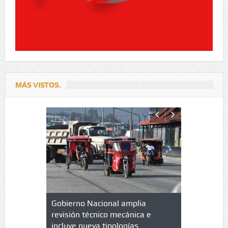
MÁS VISTOS.
lazo de
Gobierno Nacional amplia
Qué es un 
trícula en
revisión técnico mecánica e
cuáles son
 UPC
incluye nueva tipologías