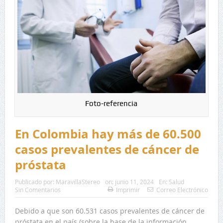
Foto-referencia
En Colombia hay más de 60.500
casos prevalentes de cáncer de
próstata
Publicado por:
MaravillaStereo
on:
junio 11, 2024
En:
Salud
Sin Comentarios
Imprimir
Correo Electrónico
Debido a que son 60.531 casos prevalentes de cáncer de
próstata en el país (sobre la base de la información