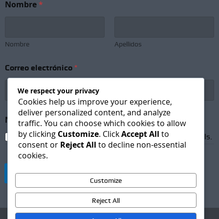
Nombre
*
Nombre
Apellidos
Correo electrónico
*
We respect your privacy
Cookies help us improve your experience,
deliver personalized content, and analyze
*
Newsletter Subscription
*
*
traffic. You can choose which cookies to allow
N
by clicking
Customize
. Click
Accept All
to
I agree to receive newsletters and promotional emails.
o
consent or
Reject All
to decline non-essential
m
cookies.
b
r
Suscribirse
e
Customize
Reject All