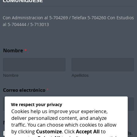
COMUNÍQUESE
Con Administracion al 5-704269 / Telefax 5-704260 Con Estudios
al 5-704444 / 5-713013
Nombre
*
Nombre
Apellidos
N
Correo electrónico
*
o
m
b
We respect your privacy
r
Cookies help us improve your experience,
e
deliver personalized content, and analyze
C
Newsletter Subscription
*
traffic. You can choose which cookies to allow
o
by clicking
Customize
. Click
Accept All
to
r
I agree to receive newsletters and promotional emails.