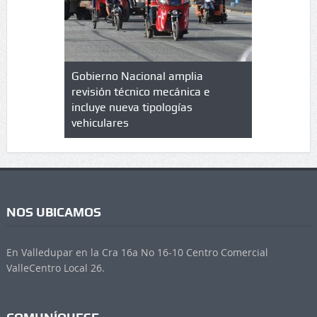
lazo de
Gobierno Nacional amplia
Qué es un 
trícula en
revisión técnico mecánica e
cuáles son
 UPC
incluye nueva tipologías
vehiculares
NOS UBICAMOS
En Valledupar en la Cra 16a No 16-10 Centro Comercial
ValleCentro Local 26.