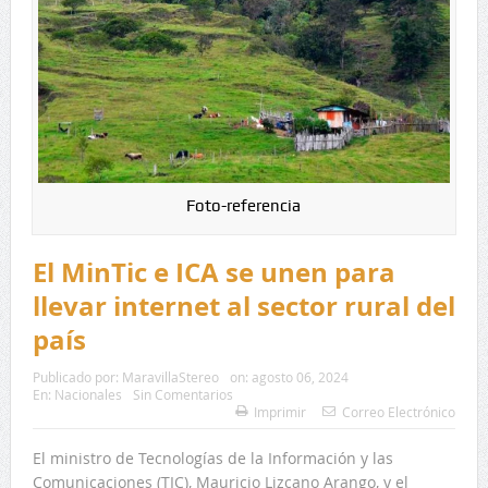
Foto-referencia
El MinTic e ICA se unen para
llevar internet al sector rural del
país
Publicado por:
MaravillaStereo
on:
agosto 06, 2024
En:
Nacionales
Sin Comentarios
Imprimir
Correo Electrónico
El ministro de Tecnologías de la Información y las
Comunicaciones (TIC), Mauricio Lizcano Arango, y el