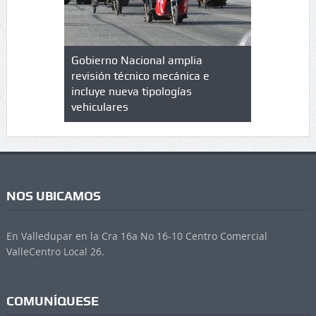
lazo de
Gobierno Nacional amplia
Qué es un 
trícula en
revisión técnico mecánica e
cuáles son
 UPC
incluye nueva tipologías
vehiculares
NOS UBICAMOS
En Valledupar en la Cra 16a No 16-10 Centro Comercial
ValleCentro Local 26.
COMUNÍQUESE