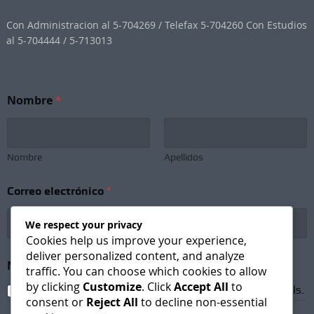
Con Administracion al 5-704269 / Telefax 5-704260 Con Estudios
al 5-704444 / 5-713013
Nombre
*
Nombre
Apellidos
Correo electrónico
*
We respect your privacy
Cookies help us improve your experience,
deliver personalized content, and analyze
N
Newsletter Subscription
*
e
traffic. You can choose which cookies to allow
w
by clicking
Customize
. Click
Accept All
to
I agree to receive newsletters and promotional emails.
s
consent or
Reject All
to decline non-essential
l