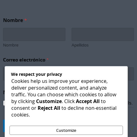
Nombre
*
Nombre
Apellidos
*
Correo electrónico
*
e
l
e
We respect your privacy
c
Cookies help us improve your experience,
t
deliver personalized content, and analyze
r
Newsletter Subscription
*
traffic. You can choose which cookies to allow
ó
by clicking
Customize
. Click
Accept All
to
n
I agree to receive newsletters and promotional emails.
i
consent or
Reject All
to decline non-essential
c
cookies.
o
N
Suscribirse
o
Customize
m