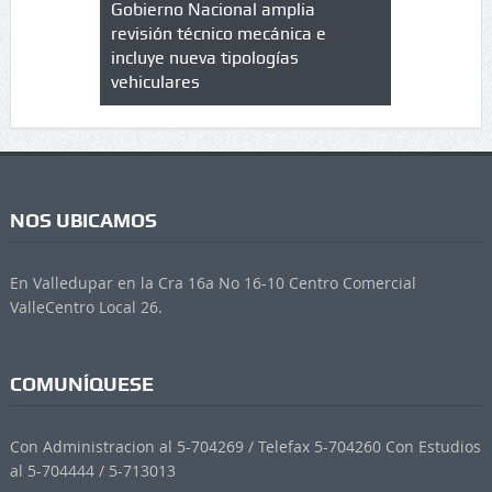
lazo de
Gobierno Nacional amplia
Qué es un 
trícula en
revisión técnico mecánica e
cuáles son
 UPC
incluye nueva tipologías
vehiculares
NOS UBICAMOS
En Valledupar en la Cra 16a No 16-10 Centro Comercial
ValleCentro Local 26.
COMUNÍQUESE
Con Administracion al 5-704269 / Telefax 5-704260 Con Estudios
al 5-704444 / 5-713013