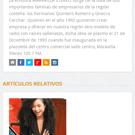
La emisora MARAVILLA STEREO surge de la idea de dos
importantes familias de empresarios de la región
costeña: los hermanos Quintero Romero y Gnecco
Cerchar. Quienes en el año 1992 quisieron crear
empresa y ofrecer en nuestra región otro modelo de
radio con raíces vallenatas, dicha idea se plasmo el 21 de
Diciembre de 1993 cuando fue inaugurada en la
plazoleta del centro comercial valle centro, Maravilla
Stereo 105.7 FM.
ARTÍCULOS RELATIVOS