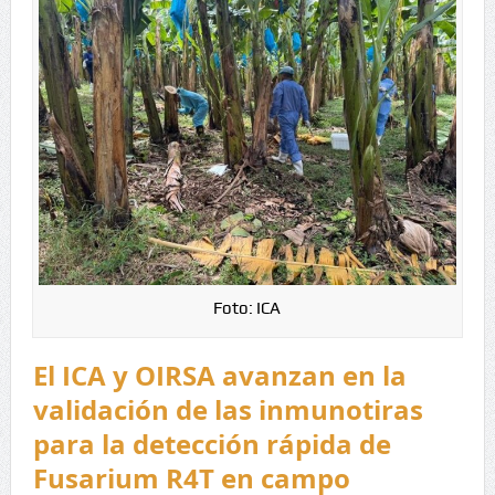
Foto: ICA
El ICA y OIRSA avanzan en la
validación de las inmunotiras
para la detección rápida de
Fusarium R4T en campo