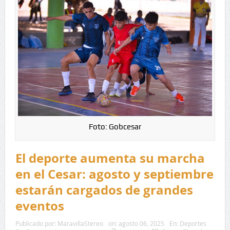
Foto: Gobcesar
El deporte aumenta su marcha
en el Cesar: agosto y septiembre
estarán cargados de grandes
eventos
Publicado por:
MaravillaStereo
on:
agosto 06, 2025
En:
Deportes