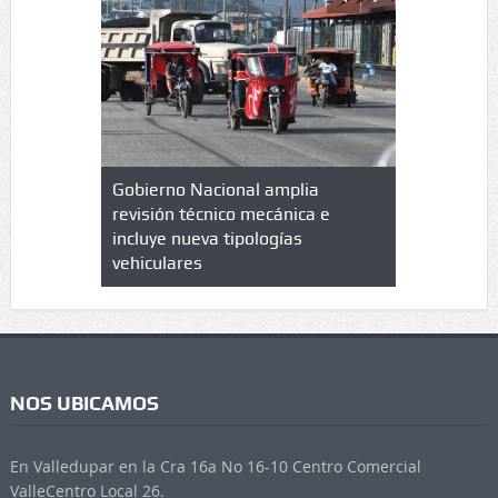
lazo de
Gobierno Nacional amplia
Qué es un 
trícula en
revisión técnico mecánica e
cuáles son
 UPC
incluye nueva tipologías
vehiculares
NOS UBICAMOS
En Valledupar en la Cra 16a No 16-10 Centro Comercial
ValleCentro Local 26.