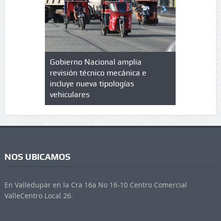
lazo de
Gobierno Nacional amplia
Qué es un 
trícula en
revisión técnico mecánica e
cuáles son
 UPC
incluye nueva tipologías
vehiculares
NOS UBICAMOS
En Valledupar en la Cra 16a No 16-10 Centro Comercial
ValleCentro Local 26.