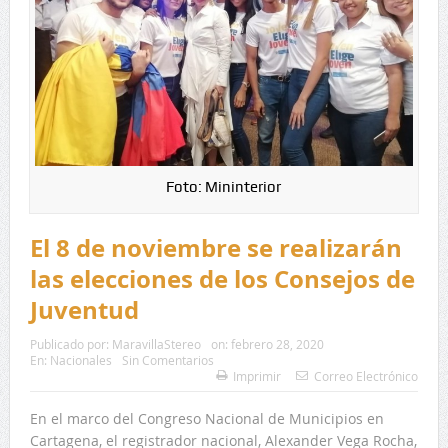
Foto: Mininterior
El 8 de noviembre se realizarán
las elecciones de los Consejos de
Juventud
Publicado por:
MaravillaStereo
on:
febrero 28, 2020
En:
Nacionales
Sin Comentarios
Imprimir
Correo Electrónico
En el marco del Congreso Nacional de Municipios en
Cartagena, el registrador nacional, Alexander Vega Rocha,