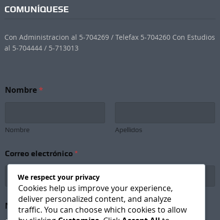
COMUNÍQUESE
Con Administracion al 5-704269 / Telefax 5-704260 Con Estudios
al 5-704444 / 5-713013
Nombre
*
Nombre
Apellidos
*
Correo electrónico
*
S
u
b
We respect your privacy
s
Cookies help us improve your experience,
c
deliver personalized content, and analyze
r
Newsletter Subscription
*
traffic. You can choose which cookies to allow
i