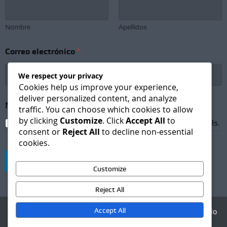
Nombre
Apellidos
Correo electrónico
*
We respect your privacy
Cookies help us improve your experience,
deliver personalized content, and analyze
*
Newsletter Subscription
*
S
traffic. You can choose which cookies to allow
u
by clicking
Customize
. Click
Accept All
to
I agree to receive newsletters and promotional emails.
b
consent or
Reject All
to decline non-essential
s
cookies.
c
r
Suscribirse
i
Customize
p
t
Reject All
i
o
Accept All
Agencia Digital - Desarrollo
n
web
C