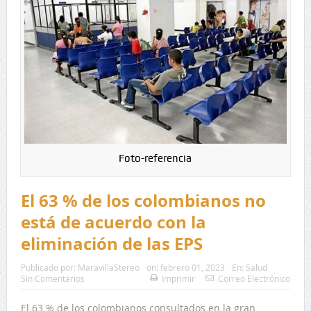
Foto-referencia
El 63 % de los colombianos no
está de acuerdo con la
eliminación de las EPS
Publicado por:
MaravillaStereo
on:
febrero 01, 2023
En:
Salud
Sin Comentarios
Imprimir
Correo Electrónico
El 63 % de los colombianos consultados en la gran