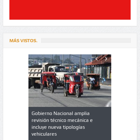
MÁS VISTOS.
lazo de
Gobierno Nacional amplia
Qué es un 
trícula en
revisión técnico mecánica e
cuáles son
 UPC
incluye nueva tipologías
vehiculares