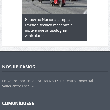
lazo de
Gobierno Nacional amplia
Qué es un 
trícula en
revisión técnico mecánica e
cuáles son
 UPC
incluye nueva tipologías
vehiculares
NOS UBICAMOS
En Valledupar en la Cra 16a No 16-10 Centro Comercial
ValleCentro Local 26.
COMUNÍQUESE