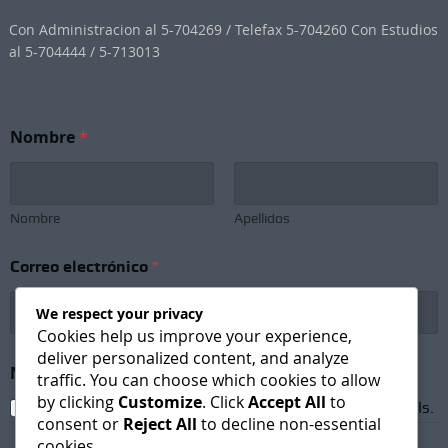
Con Administracion al 5-704269 / Telefax 5-704260 Con Estudios
al 5-704444 / 5-713013
N
Nombre
*
o
m
b
r
e
Nombre
Apellidos
S
u
Correo electrónico
*
b
s
c
We respect your privacy
r
Cookies help us improve your experience,
i
deliver personalized content, and analyze
p
Newsletter Subscription
*
traffic. You can choose which cookies to allow
t
by clicking
Customize
. Click
Accept All
to
i
I agree to receive newsletters and promotional emails.
consent or
Reject All
to decline non-essential
o
cookies.
n