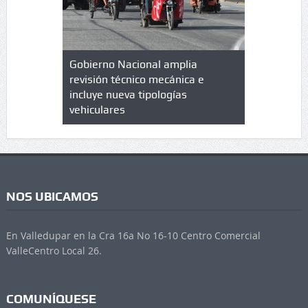
lazo de
Gobierno Nacional amplia
Qué es un 
trícula en
revisión técnico mecánica e
cuáles son
 UPC
incluye nueva tipologías
vehiculares
NOS UBICAMOS
En Valledupar en la Cra 16a No 16-10 Centro Comercial
ValleCentro Local 26.
COMUNÍQUESE