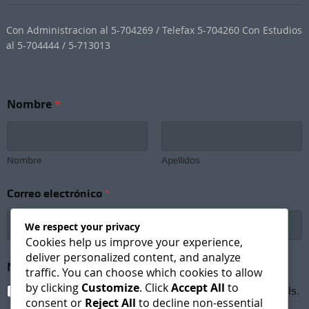
Con Administracion al 5-704269 / Telefax 5-704260 Con Estudios
al 5-704444 / 5-713013
Nombre
*
Nombre
Apellidos
e
Correo electrónico
*
l
e
c
We respect your privacy
t
Cookies help us improve your experience,
r
deliver personalized content, and analyze
ó
Newsletter Subscription
*
traffic. You can choose which cookies to allow
n
by clicking
Customize
. Click
Accept All
to
i
I agree to receive newsletters and promotional emails.
c
consent or
Reject All
to decline non-essential