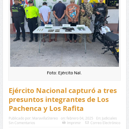
Foto: Ejército Nal.
Ejército Nacional capturó a tres
presuntos integrantes de Los
Pachenca y Los Rafita
Publicado por:
MaravillaStereo
on:
febrero 04, 2025
En:
Judiciales
Sin Comentarios
Imprimir
Correo Electrónico