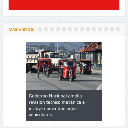
MÁS VISTOS.
lazo de
Gobierno Nacional amplia
Qué es un 
trícula en
revisión técnico mecánica e
cuáles son
 UPC
incluye nueva tipologías
vehiculares