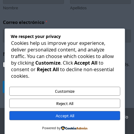
Nombre
Apellidos
*
Correo electrónico
*
C
o
r
We respect your privacy
r
Cookies help us improve your experience,
e
deliver personalized content, and analyze
o
Newsletter Subscription
*
traffic. You can choose which cookies to allow
N
by clicking
Customize
. Click
Accept All
to
o
I agree to receive newsletters and promotional emails.
consent or
Reject All
to decline non-essential
m
b
cookies.
r
e
Suscribirse
Customize
Reject All
Accept All
Agencia Digital - Desarrollo
web
Powered by