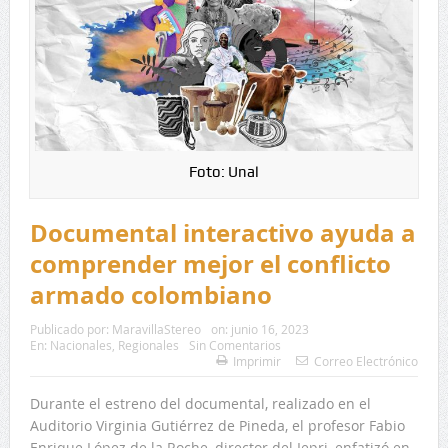
Foto: Unal
Documental interactivo ayuda a
comprender mejor el conflicto
armado colombiano
Publicado por:
MaravillaStereo
on:
junio 16, 2023
En:
Nacionales
,
Regionales
Sin Comentarios
Imprimir
Correo Electrónico
Durante el estreno del documental, realizado en el
Auditorio Virginia Gutiérrez de Pineda, el profesor Fabio
Enrique López de la Roche, director del Iepri, enfatizó en