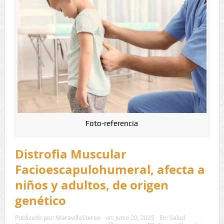
Foto-referencia
Distrofia Muscular
Facioescapulohumeral, afecta a
niños y adultos, de origen
genético
Publicado por:
MaravillaStereo
on:
junio 20, 2025
En:
Salud