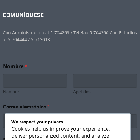
COMUNÍQUESE
Con Administracion al 5-704269 / Telefax 5-704260 Con Estudios
al 5-704444 / 5-713013
Nombre
*
Nombre
Apellidos
Correo electrónico
*
We respect your privacy
Cookies help us improve your experience,
deliver personalized content, and analyze
e