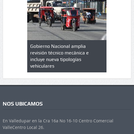
lazo de
Gobierno Nacional amplia
Qué es un 
trícula en
revisión técnico mecánica e
cuáles son
 UPC
incluye nueva tipologías
vehiculares
NOS UBICAMOS
En Valledupar en la Cra 16a No 16-10 Centro Comercial
ValleCentro Local 26.