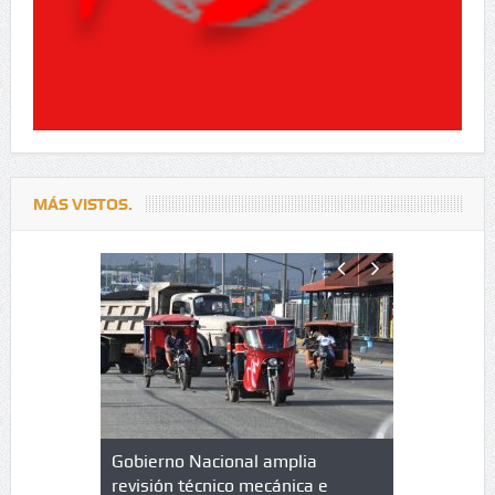
MÁS VISTOS.
lazo de
Gobierno Nacional amplia
Qué es un 
trícula en
revisión técnico mecánica e
cuáles son