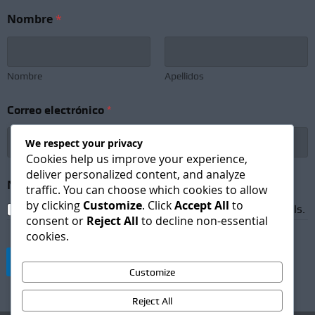
Nombre
*
Nombre
Apellidos
N
Correo electrónico
*
o
m
b
We respect your privacy
r
Cookies help us improve your experience,
e
deliver personalized content, and analyze
N
Newsletter Subscription
*
traffic. You can choose which cookies to allow
e
by clicking
Customize
. Click
Accept All
to
w
I agree to receive newsletters and promotional emails.
s
consent or
Reject All
to decline non-essential
l
cookies.
e
t
Suscribirse
t
Customize
e
r
Reject All
*