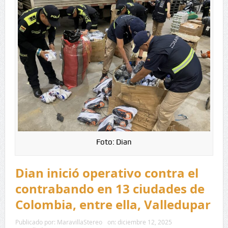
Foto: Dian
Dian inició operativo contra el
contrabando en 13 ciudades de
Colombia, entre ella, Valledupar
Publicado por:
MaravillaStereo
on:
diciembre 12, 2025