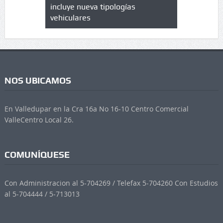
 UPC
incluye nueva tipologías
vehiculares
NOS UBICAMOS
En Valledupar en la Cra 16a No 16-10 Centro Comercial
ValleCentro Local 26.
COMUNÍQUESE
Con Administracion al 5-704269 / Telefax 5-704260 Con Estudios
al 5-704444 / 5-713013