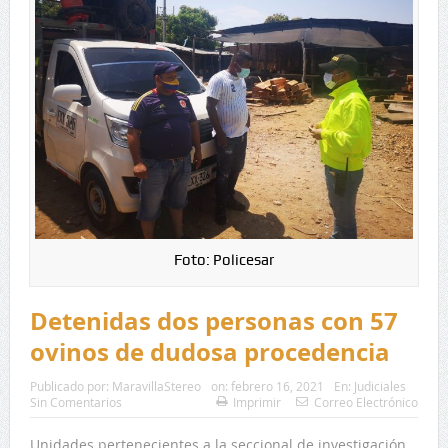
Foto: Policesar
Detenidas dos personas con 57
ovinos de dudosa procedencia
Publicado por:
MaravillaStereo
on:
febrero 16, 2021
En:
Judiciales
Sin Comentarios
Imprimir
Correo Electrónico
Unidades pertenecientes a la seccional de investigación