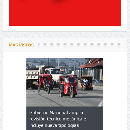
MÁS VISTOS.
lazo de
Gobierno Nacional amplia
Qué es un 
trícula en
revisión técnico mecánica e
cuáles son
 UPC
incluye nueva tipologías