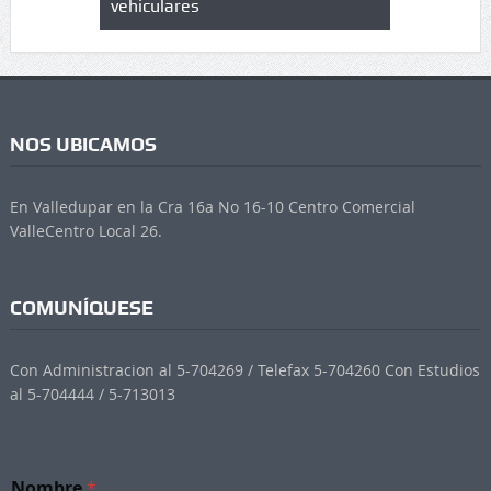
vehiculares
NOS UBICAMOS
En Valledupar en la Cra 16a No 16-10 Centro Comercial
ValleCentro Local 26.
COMUNÍQUESE
Con Administracion al 5-704269 / Telefax 5-704260 Con Estudios
al 5-704444 / 5-713013
N
Nombre
*