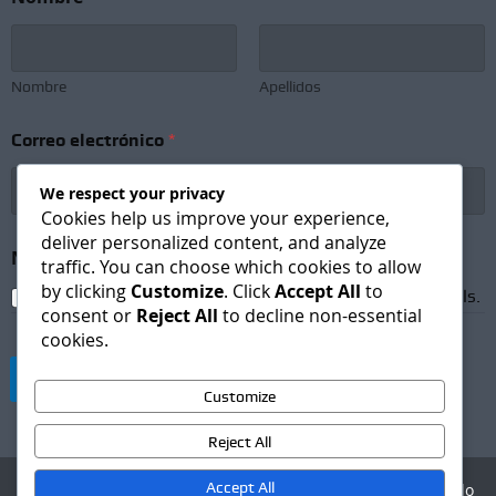
e
w
s
l
e
Nombre
Apellidos
t
t
Correo electrónico
*
e
r
C
We respect your privacy
o
Cookies help us improve your experience,
r
deliver personalized content, and analyze
r
Newsletter Subscription
*
traffic. You can choose which cookies to allow
e
by clicking
Customize
. Click
Accept All
to
o
I agree to receive newsletters and promotional emails.
consent or
Reject All
to decline non-essential
C
cookies.
o
r
Suscribirse
r
Customize
e
o
Reject All
Accept All
Agencia Digital - Desarrollo