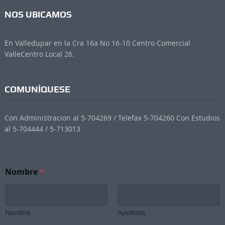
NOS UBICAMOS
En Valledupar en la Cra 16a No 16-10 Centro Comercial
ValleCentro Local 26.
COMUNÍQUESE
Con Administracion al 5-704269 / Telefax 5-704260 Con Estudios
al 5-704444 / 5-713013
N
Nombre
*
o
m
b
r
e
Nombre
Apellidos
N