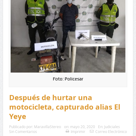
Foto: Policesar
Después de hurtar una
motocicleta, capturado alias El
Yeye
Publicado por:
MaravillaStereo
on:
mayo 20, 2020
En:
Judiciales
Sin Comentarios
Imprimir
Correo Electrónico