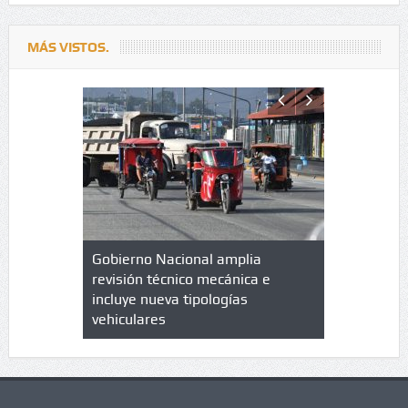
MÁS VISTOS.
lazo de
Gobierno Nacional amplia
Qué es un 
trícula en
revisión técnico mecánica e
cuáles son
 UPC
incluye nueva tipologías
vehiculares