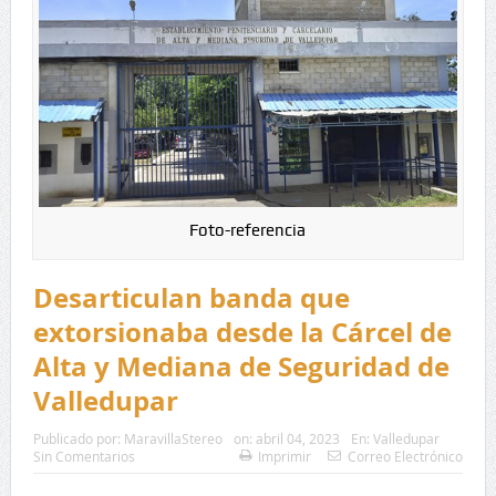
Foto-referencia
Desarticulan banda que
extorsionaba desde la Cárcel de
Alta y Mediana de Seguridad de
Valledupar
Publicado por:
MaravillaStereo
on:
abril 04, 2023
En:
Valledupar
Sin Comentarios
Imprimir
Correo Electrónico