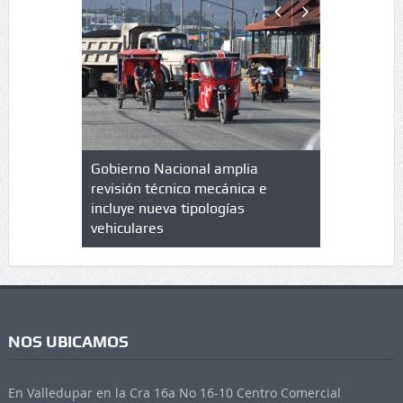
lazo de
Gobierno Nacional amplia
Qué es un 
trícula en
revisión técnico mecánica e
cuáles son
 UPC
incluye nueva tipologías
vehiculares
NOS UBICAMOS
En Valledupar en la Cra 16a No 16-10 Centro Comercial