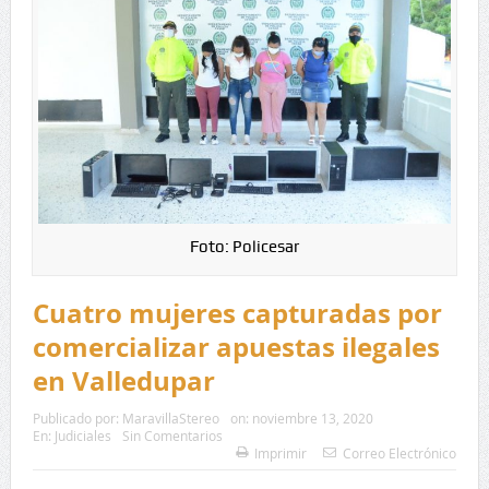
Foto: Policesar
Cuatro mujeres capturadas por
comercializar apuestas ilegales
en Valledupar
Publicado por:
MaravillaStereo
on:
noviembre 13, 2020
En:
Judiciales
Sin Comentarios
Imprimir
Correo Electrónico