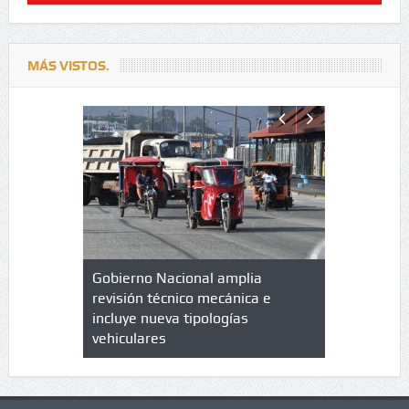
MÁS VISTOS.
lazo de
Gobierno Nacional amplia
Qué es un 
trícula en
revisión técnico mecánica e
cuáles son
 UPC
incluye nueva tipologías
vehiculares