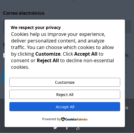
*
Correo electrónico
*
N
e
w
We respect your privacy
s
Cookies help us improve your experience,
l
deliver personalized content, and analyze
e
Newsletter Subscription
*
traffic. You can choose which cookies to allow
t
by clicking
Customize
. Click
Accept All
to
t
I agree to receive newsletters and promotional emails.
e
consent or
Reject All
to decline non-essential
r
cookies.
*
Suscribirse
Customize
Reject All
Accept All
Agencia Digital - Desarrollo
web
Powered by