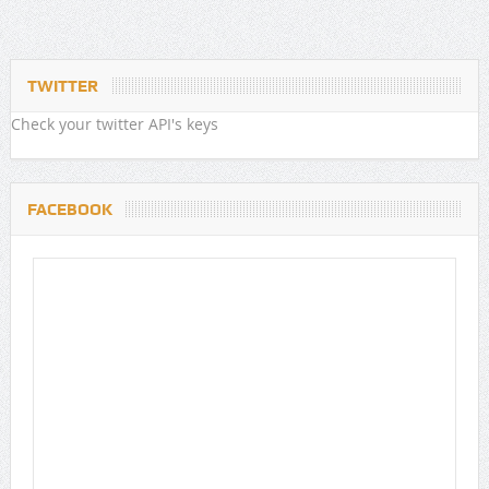
TWITTER
Check your twitter API's keys
FACEBOOK