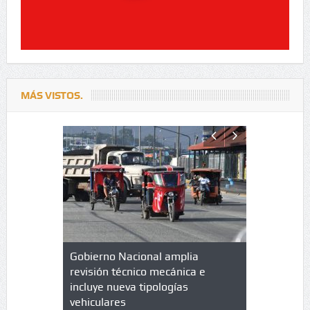
MÁS VISTOS.
lazo de
Gobierno Nacional amplia
Qué es un 
trícula en
revisión técnico mecánica e
cuáles son
 UPC
incluye nueva tipologías
vehiculares