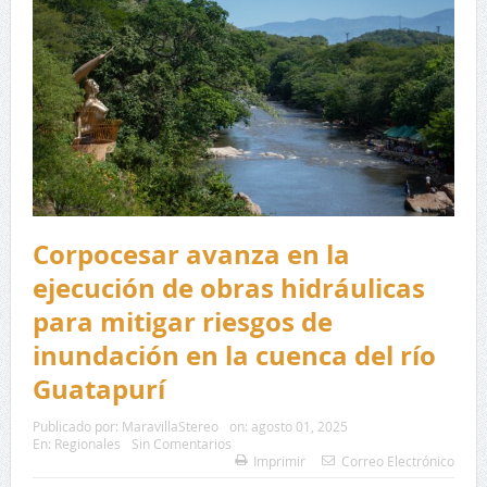
Corpocesar avanza en la
ejecución de obras hidráulicas
para mitigar riesgos de
inundación en la cuenca del río
Guatapurí
Publicado por:
MaravillaStereo
on:
agosto 01, 2025
En:
Regionales
Sin Comentarios
Imprimir
Correo Electrónico