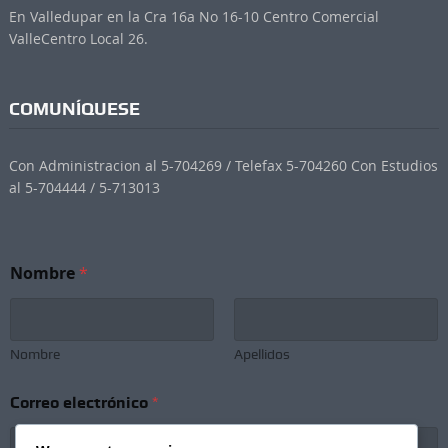
En Valledupar en la Cra 16a No 16-10 Centro Comercial
ValleCentro Local 26.
COMUNÍQUESE
Con Administracion al 5-704269 / Telefax 5-704260 Con Estudios
al 5-704444 / 5-713013
C
Nombre
*
o
r
r
e
o
Nombre
Apellidos
*
*
Correo electrónico
*