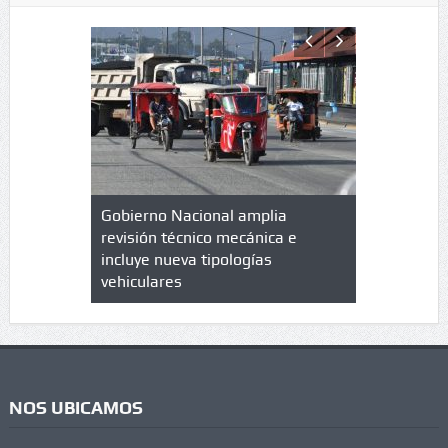
lazo de
Gobierno Nacional amplia
Qué es un 
trícula en
revisión técnico mecánica e
cuáles son
 UPC
incluye nueva tipologías
vehiculares
NOS UBICAMOS