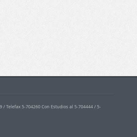
 / Telefax 5-704260 Con Estudios al 5-704444 / 5-