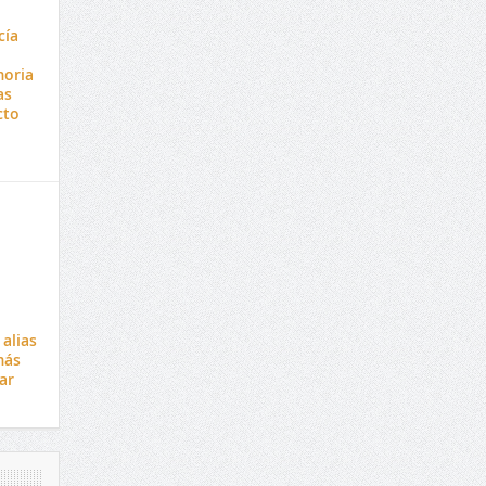
cía
moria
as
cto
 alias
más
ar