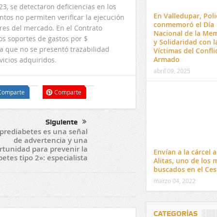
23, se detectaron deficiencias en los
En Valledupar, Poli
tos no permiten verificar la ejecución
conmemoró el Día
ores del mercado. En el Contrato
Nacional de la Me
los soportes de gastos por $
y Solidaridad con l
ya que no se presentó trazabilidad
Víctimas del Confli
Armado
vicios adquiridos.
abril 09, 2025
Comparte
Comparte
Siguiente
prediabetes es una señal
de advertencia y una
rtunidad para prevenir la
Envían a la cárcel a
betes tipo 2»: especialista
Alitas, uno de los 
buscados en el Ces
marzo 04, 2022
CATEGORÍAS