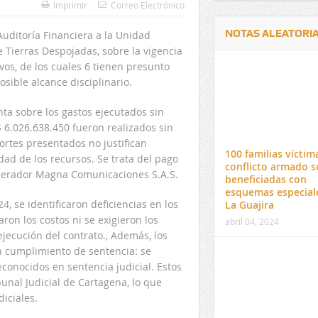
Imprimir
Correo Electrónico
NOTAS ALEATORI
Auditoría Financiera a la Unidad
e Tierras Despojadas, sobre la vigencia
ivos, de los cuales 6 tienen presunto
osible alcance disciplinario.
nta sobre los gastos ejecutados sin
$ 6.026.638.450 fueron realizados sin
Delwin Jiménez, nuevo Contralor
El 17 de enero vence pl
ortes presentados no justifican
Departamental del Cesar
venta de pines para ma
100 familias víctim
dad de los recursos. Se trata del pago
preuniversitario de la 
conflicto armado s
operador Magna Comunicaciones S.A.S.
beneficiadas con
esquemas especial
, se identificaron deficiencias en los
La Guajira
ron los costos ni se exigieron los
abril 04, 2024
jecución del contrato., Además, los
n cumplimiento de sentencia: se
conocidos en sentencia judicial. Estos
unal Judicial de Cartagena, lo que
iciales.