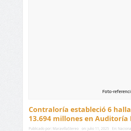
Foto-referenci
Contraloría estableció 6 halla
13.694 millones en Auditoría 
Publicado por:
MaravillaStereo
on:
julio 11, 2025
En:
Naciona