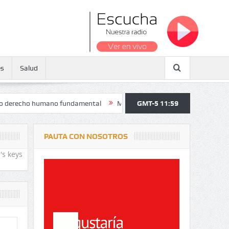
es
Salud
o humano fundamental
Maratón atendió a más de 38.000 jóvenes y pe
GMT-5 11:59
PAUTA CON NOSOTROS
's keys