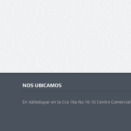
NOS UBICAMOS
En Valledupar en la Cra 16a No 16-10 Centro Comercial 