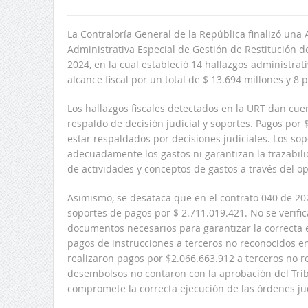
La Contraloría General de la República finalizó una 
Administrativa Especial de Gestión de Restitución d
2024, en la cual estableció 14 hallazgos administrat
alcance fiscal por un total de $ 13.694 millones y 8 p
Los hallazgos fiscales detectados en la URT dan cue
respaldo de decisión judicial y soportes. Pagos por 
estar respaldados por decisiones judiciales. Los sop
adecuadamente los gastos ni garantizan la trazabili
de actividades y conceptos de gastos a través del 
Asimismo, se desataca que en el contrato 040 de 2024
soportes de pagos por $ 2.711.019.421. No se verifica
documentos necesarios para garantizar la correcta e
pagos de instrucciones a terceros no reconocidos e
realizaron pagos por $2.066.663.912 a terceros no re
desembolsos no contaron con la aprobación del Trib
compromete la correcta ejecución de las órdenes jud