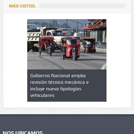
MÁS VISTOS.
lazo de
Gobierno Nacional amplia
Qué es un 
trícula en
revisión técnico mecánica e
cuáles son
 UPC
incluye nueva tipologías
vehiculares
NOS UBICAMOS