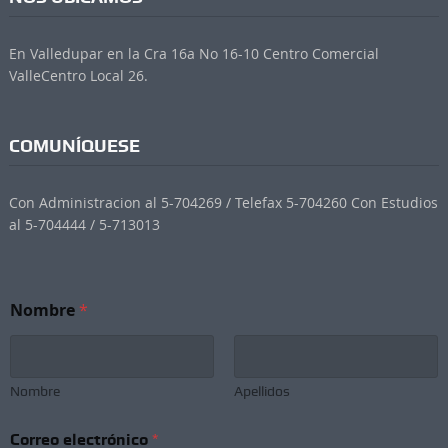
En Valledupar en la Cra 16a No 16-10 Centro Comercial
ValleCentro Local 26.
COMUNÍQUESE
Con Administracion al 5-704269 / Telefax 5-704260 Con Estudios
al 5-704444 / 5-713013
Nombre
*
Nombre
Apellidos
N
Correo electrónico
*
e