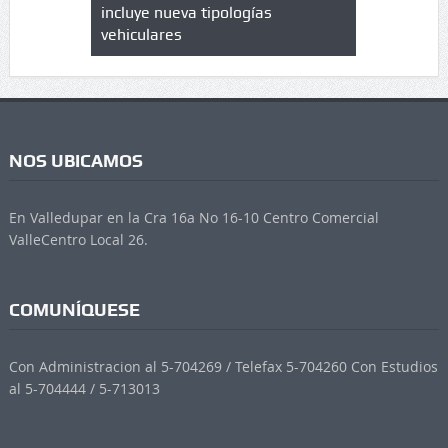
 UPC
incluye nueva tipologías
vehiculares
NOS UBICAMOS
En Valledupar en la Cra 16a No 16-10 Centro Comercial
ValleCentro Local 26.
COMUNÍQUESE
Con Administracion al 5-704269 / Telefax 5-704260 Con Estudios
al 5-704444 / 5-713013