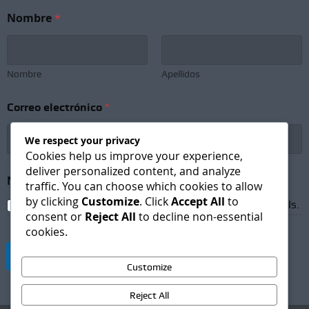
Nombre
*
Nombre
Apellidos
Correo electrónico
*
We respect your privacy
Cookies help us improve your experience,
deliver personalized content, and analyze
*
Newsletter Subscription
*
S
traffic. You can choose which cookies to allow
u
by clicking
Customize
. Click
Accept All
to
I agree to receive newsletters and promotional emails.
b
consent or
Reject All
to decline non-essential
s
cookies.
c
r
Suscribirse
i
Customize
p
t
Reject All
i