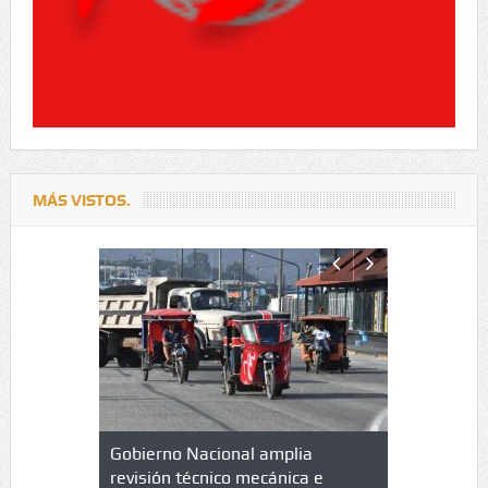
MÁS VISTOS.
lazo de
Gobierno Nacional amplia
Qué es un 
trícula en
revisión técnico mecánica e
cuáles son