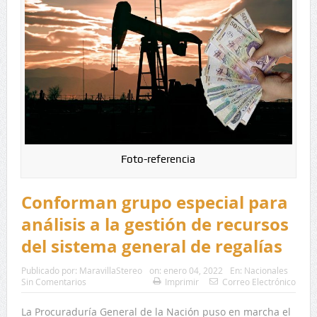
Foto-referencia
Conforman grupo especial para
análisis a la gestión de recursos
del sistema general de regalías
Publicado por:
MaravillaStereo
on:
enero 04, 2022
En:
Nacionales
Sin Comentarios
Imprimir
Correo Electrónico
La Procuraduría General de la Nación puso en marcha el