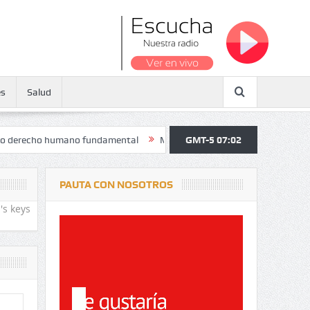
es
Salud
o humano fundamental
Maratón atendió a más de 38.000 jóvenes y per
GMT-5 07:02
PAUTA CON NOSOTROS
's keys