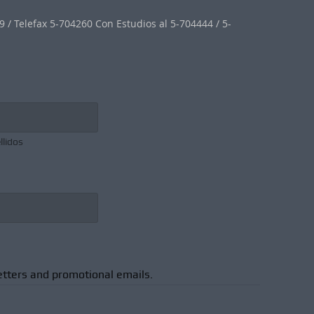
 / Telefax 5-704260 Con Estudios al 5-704444 / 5-
llidos
etters and promotional emails.