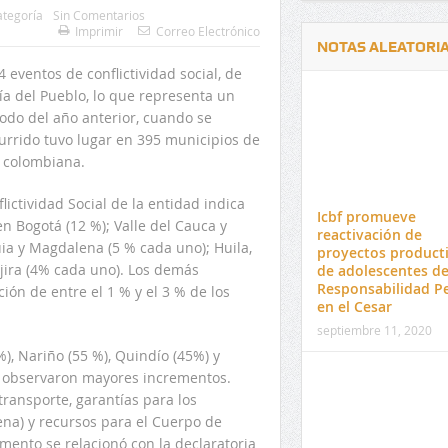
ategoría
Sin Comentarios
Imprimir
Correo Electrónico
NOTAS ALEATORI
eventos de conflictividad social, de
ía del Pueblo, lo que representa un
do del año anterior, cuando se
currido tuvo lugar en 395 municipios de
l colombiana.
Delwin Jiménez, nuevo Contralor
El 17 de enero vence pl
ictividad Social de la entidad indica
Departamental del Cesar
venta de pines para ma
Icbf promueve
 Bogotá (12 %); Valle del Cauca y
preuniversitario de la 
reactivación de
uia y Magdalena (5 % cada uno); Huila,
proyectos product
jira (4% cada uno). Los demás
de adolescentes d
Responsabilidad P
ón de entre el 1 % y el 3 % de los
en el Cesar
septiembre 11, 2020
), Nariño (55 %), Quindío (45%) y
 observaron mayores incrementos.
transporte, garantías para los
ena) y recursos para el Cuerpo de
mento se relacionó con la declaratoria