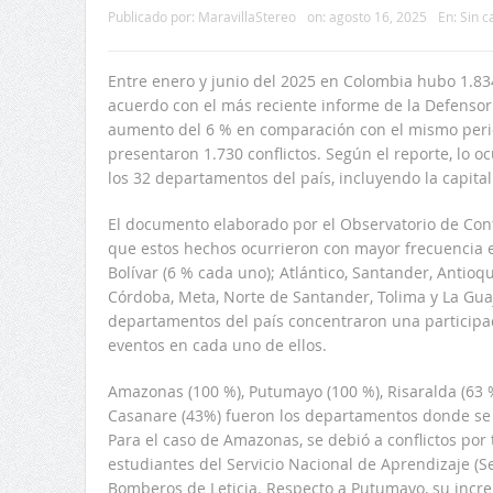
Publicado por:
MaravillaStereo
on:
agosto 16, 2025
En:
Sin c
Entre enero y junio del 2025 en Colombia hubo 1.834 
acuerdo con el más reciente informe de la Defensor
aumento del 6 % en comparación con el mismo perio
presentaron 1.730 conflictos. Según el reporte, lo o
los 32 departamentos del país, incluyendo la capita
El documento elaborado por el Observatorio de Confl
que estos hechos ocurrieron con mayor frecuencia en
Bolívar (6 % cada uno); Atlántico, Santander, Antioq
Córdoba, Meta, Norte de Santander, Tolima y La Gua
departamentos del país concentraron una participaci
eventos en cada uno de ellos.
Amazonas (100 %), Putumayo (100 %), Risaralda (63 %
Casanare (43%) fueron los departamentos donde se
Para el caso de Amazonas, se debió a conflictos por 
estudiantes del Servicio Nacional de Aprendizaje (S
Bomberos de Leticia. Respecto a Putumayo, su incre