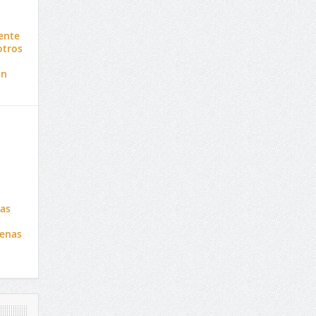
ente
otros
ón
tas
enas