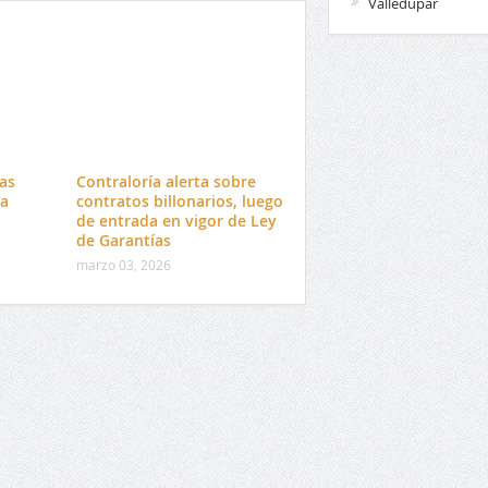
Valledupar
tas
Contraloría alerta sobre
da
contratos billonarios, luego
o
de entrada en vigor de Ley
de Garantías
marzo 03, 2026