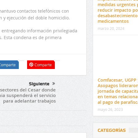
medidas urgentes 
reducir impacto po
mantuvo contactos telefónicos con
desabastecimiento
n y ejecución del doble homicidio.
medicamentos
marzo 20, 2024
 entregando información privilegiada
s. Esta condena es de primera
Comparte
Comparte
Comfacesar, UGPP 
Siguiente
Asopagos lideraro
 sectores del Cesar donde
jornada de capacit
nia suspenderá el servicio
en temas relacion
para adelantar trabajos
al pago de parafisc
mayo 26, 2023
CATEGORÍAS