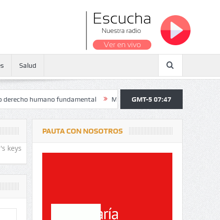
es
Salud
ho humano fundamental
Maratón atendió a más de 38.000 jóvenes y pe
GMT-5 07:47
PAUTA CON NOSOTROS
's keys