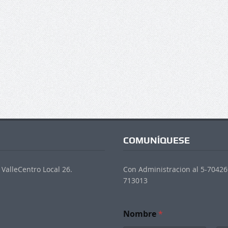
COMUNÍQUESE
ValleCentro Local 26.
Con Administracion al 5-704269
713013
Nombre
*