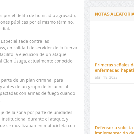
NOTAS ALEATORI
 por el delito de homicidio agravado,
iones públicas por el mismo término.
ediata.
 Especializada contra las
, en calidad de servidor de la fuerza
acilitó la ejecución de un ataque
Delwin Jiménez, nuevo Contralor
El 17 de enero vence pl
l Clan Úsuga, actualmente conocido
Departamental del Cesar
venta de pines para ma
Primeras señales d
preuniversitario de la 
enfermedad hepáti
abril 18, 2023
o parte de un plan criminal para
egrantes de un grupo delincuencial
impactadas con armas de fuego cuando
.
je de la zona por parte de unidades
 institucional durante el ataque, y
que se movilizaban en motocicleta con
Defensoría solicita
implementación d