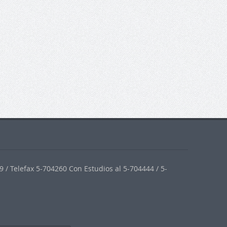
 / Telefax 5-704260 Con Estudios al 5-704444 / 5-