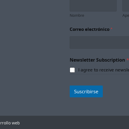
Nombre
Ape
Correo electrónico
*
S
Newsletter Subscription
*
u
b
I agree to receive newsl
s
c
r
i
Suscribirse
p
t
i
o
n
S
arrollo web
u