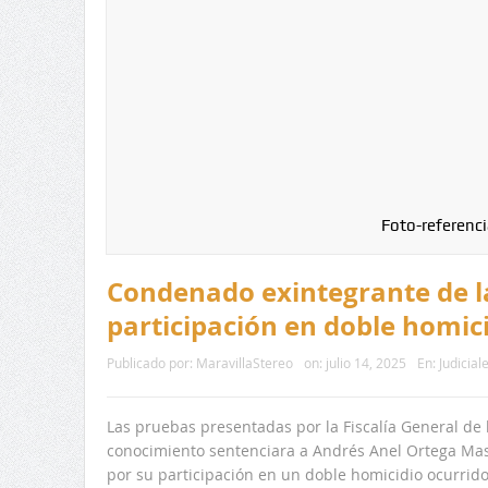
Foto-referenci
Condenado exintegrante de la
participación en doble homic
Publicado por:
MaravillaStereo
on:
julio 14, 2025
En:
Judicial
Las pruebas presentadas por la Fiscalía General de
conocimiento sentenciara a Andrés Anel Ortega Mass,
por su participación en un doble homicidio ocurrido