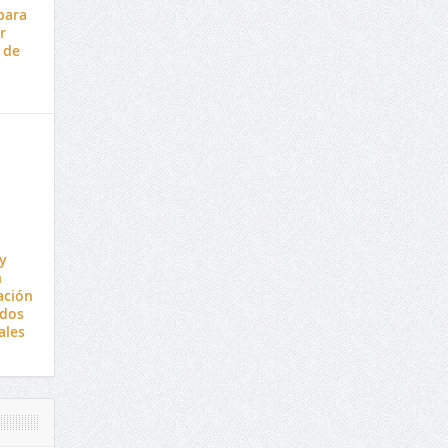
para
r
 de
y
n
ación
ados
ales