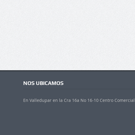
NOS UBICAMOS
En Valledupar en la Cra 16a No 16-10 Centro Comercial 