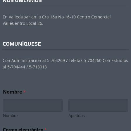
NOS UBICAMOS
En Valledupar en la Cra 16a No 16-10 Centro Comercial
ValleCentro Local 26.
COMUNÍQUESE
Con Administracion al 5-704269 / Telefax 5-704260 Con Estudios
al 5-704444 / 5-713013
Nombre
*
Nombre
Apellidos
*
Correo electrónico
*
*