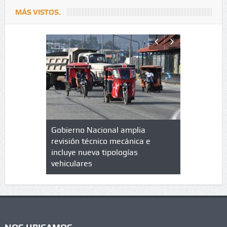
MÁS VISTOS.
lazo de
Gobierno Nacional amplia
Qué es un 
trícula en
revisión técnico mecánica e
cuáles son
 UPC
incluye nueva tipologías
vehiculares