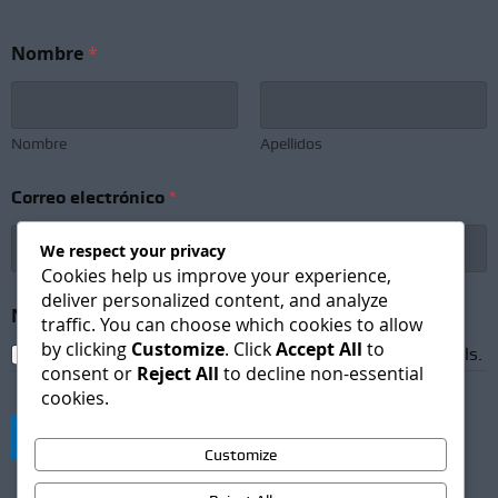
N
Nombre
*
o
m
b
r
e
Nombre
Apellidos
N
o
Correo electrónico
*
m
b
r
We respect your privacy
e
Cookies help us improve your experience,
*
deliver personalized content, and analyze
Newsletter Subscription
*
traffic. You can choose which cookies to allow
by clicking
Customize
. Click
Accept All
to
I agree to receive newsletters and promotional emails.
consent or
Reject All
to decline non-essential
cookies.
Suscribirse
Customize