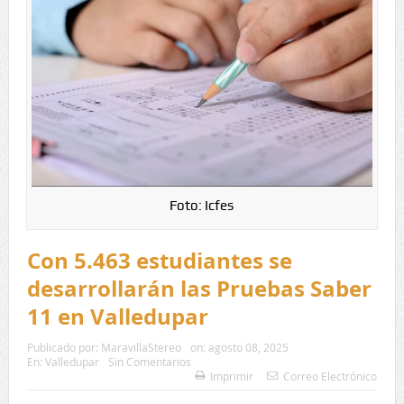
Foto: Icfes
Con 5.463 estudiantes se
desarrollarán las Pruebas Saber
11 en Valledupar
Publicado por:
MaravillaStereo
on:
agosto 08, 2025
En:
Valledupar
Sin Comentarios
Imprimir
Correo Electrónico