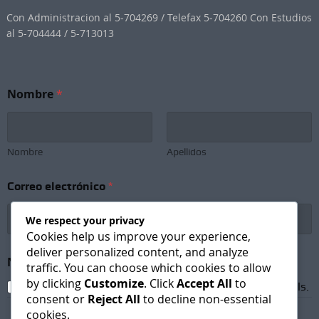
Con Administracion al 5-704269 / Telefax 5-704260 Con Estudios
al 5-704444 / 5-713013
Nombre
*
Nombre
Apellidos
Correo electrónico
*
We respect your privacy
Cookies help us improve your experience,
deliver personalized content, and analyze
N
Newsletter Subscription
*
o
traffic. You can choose which cookies to allow
m
by clicking
Customize
. Click
Accept All
to
I agree to receive newsletters and promotional emails.
b
consent or
Reject All
to decline non-essential
r
cookies.