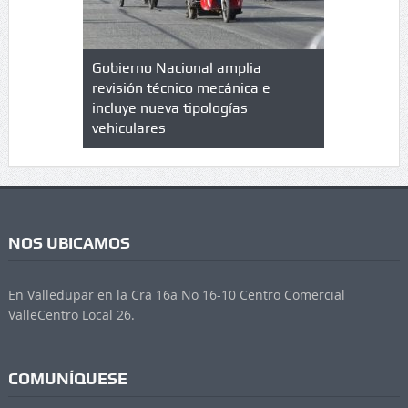
lazo de
Gobierno Nacional amplia
Qué es un 
trícula en
revisión técnico mecánica e
cuáles son
 UPC
incluye nueva tipologías
vehiculares
NOS UBICAMOS
En Valledupar en la Cra 16a No 16-10 Centro Comercial
ValleCentro Local 26.
COMUNÍQUESE