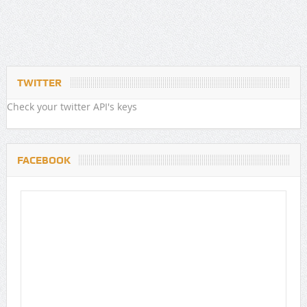
TWITTER
Check your twitter API's keys
FACEBOOK