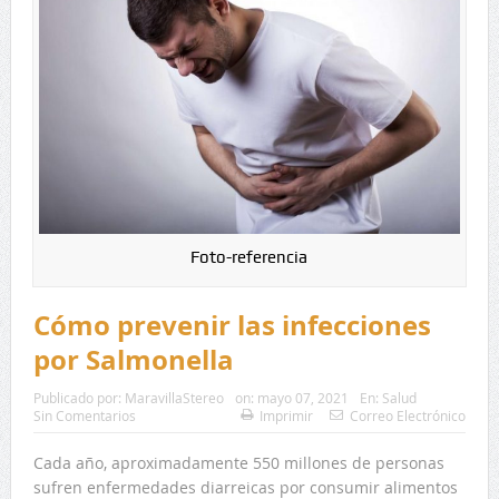
Foto-referencia
Cómo prevenir las infecciones
por Salmonella
Publicado por:
MaravillaStereo
on:
mayo 07, 2021
En:
Salud
Sin Comentarios
Imprimir
Correo Electrónico
Cada año, aproximadamente 550 millones de personas
sufren enfermedades diarreicas por consumir alimentos