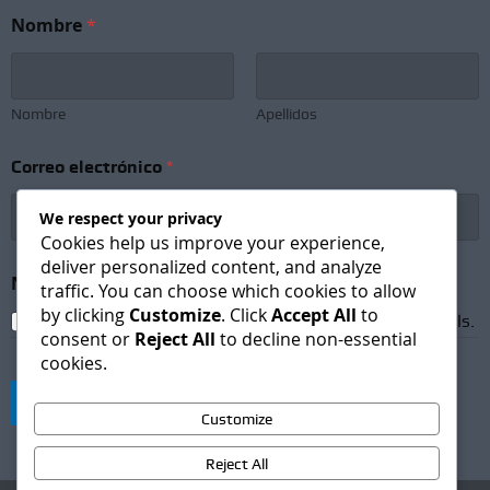
Nombre
*
Nombre
Apellidos
Correo electrónico
*
We respect your privacy
Cookies help us improve your experience,
deliver personalized content, and analyze
*
Newsletter Subscription
*
e
traffic. You can choose which cookies to allow
l
by clicking
Customize
. Click
Accept All
to
I agree to receive newsletters and promotional emails.
e
consent or
Reject All
to decline non-essential
c
cookies.
t
r
Suscribirse
ó
Customize
n
i
Reject All
c