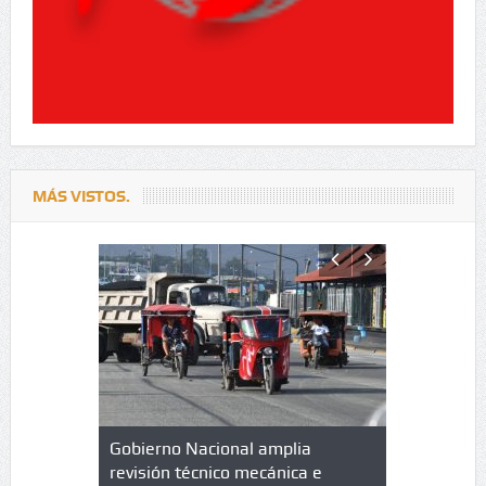
MÁS VISTOS.
lazo de
Gobierno Nacional amplia
Qué es un 
trícula en
revisión técnico mecánica e
cuáles son