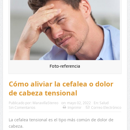
Foto-referencia
Cómo aliviar la cefalea o dolor
de cabeza tensional
Publicado por:
MaravillaStereo
on:
mayo 02, 2022
En:
Salud
Sin Comentarios
Imprimir
Correo Electrónico
La cefalea tensional es el tipo más común de dolor de
cabeza.