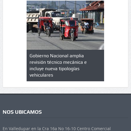
lazo de
Gobierno Nacional amplia
Qué es un 
trícula en
revisión técnico mecánica e
cuáles son
 UPC
incluye nueva tipologías
vehiculares
NOS UBICAMOS
En Valledupar en la Cra 16a No 16-10 Centro Comercial